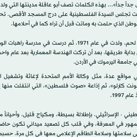
داً جداً»... بهذه الكلمات تصف أبو عاقلة مدينتها التي ولد
 تجلس السيدة الفلسطينية على درج المسجد الأقصى. ت
طن الذي حلمت به وماتت قبل أن تراه كما في أحلامها.
أبو عاقلة تحدرت من عائلة فلسطينية مسيحية من بيت لحم، ولدت في عام 1971، ثم درست في مدرس
داية طريقها، بعد أن تركت الهندسة المعمارية بعد عام واحد
 جامعة اليرموك في الأردن.
واقع عدة، مثل وكالة الأمم المتحدة لإغاثة وتشغيل ال
مونت كارلو»، ثم إذاعة «صوت فلسطين»، التي انتقلت منها إ
1997.
 - الإسرائيلي. بإطلالة بسيطة، ومكياج قليل، وأحياناً م
مهور في المعرفة، وفي قلب كل تصعيد ميداني تكون حاضر
 سلامتها وسلامة الطاقم الإعلامي معها في كل مرة، حسبم