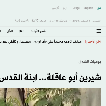
عربي
English
Türkçe
اردو
فارسى
الخميس,
6 أغسطس 2026
-
22 صفَر 1448 هـ
الرياض
℃
42
غيوم قاتمة
الشرق الأوسط​
العالم
الرأي
ا
الأهلي يتعاقد مع المدرب الكرواتي بوسيتش حتى صيف 2028
آخر الأخبار
يوميات الشرق
شيرين أبو عاقلة... ابنة القد