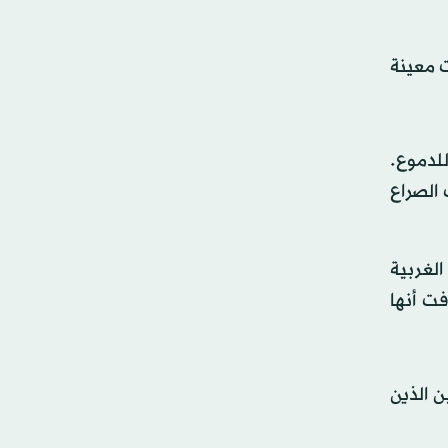
 معينة
لدموع.
الصراع
الغربية
فت أنها
رى الفلسطينيين الذين