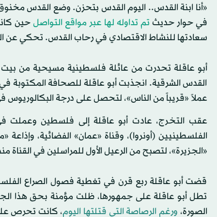
«أنا ابنة القدس.. اليوم القدس بتحزن. وضع القدس مخنوق ج
في حوار حديث
تم تداوله لها عبر مواقع التواصل
حين كانت
سعادتها للنشاط الاقتصادي في رحاب القدس. تحكي عن الو
القدس الشرقية. انجذبت أبو عاقلة للصحافة المكتوبة في ب
عملاً «قريباً من الناس»، لتحصل على درجة البكالوريوس في
عقب التخرج، عادت أبو عاقلة إلى فلسطين وعملت في م
الفلسطينيين (أونروا)، وقناة «عمان» الفضائية، وإذاعة «
«الجزيرة»، لتصبح من الرعيل الأول للمراسلين في القناة منذ عام 
قضت أبو عاقلة ربع قرن في تغطية فصول الصراع الفلسطيني
تطل أبو عاقلة على جمهورها، ظلت مؤمنة بحق هذا الج
الصورة،
ورغم الرصاصة التي قتلتها اليوم
، كانت تحرص على