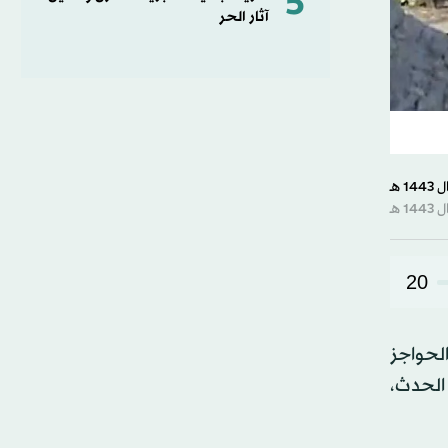
5
آثار الحر
20
الحواجز
 الحدث،