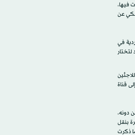
ت فيها،
حكي عن
ة راهبات الوردية في
 لتختار
لاجئين
لى قناة
ن دونه،
ة بنقل
ا ذكرت