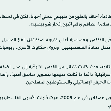
دئة. أخاف بالطبع من طبيعي عملي أحياناً. لكن في لحظات
 سلامة الطاقم ورقم اثنين إنجاز شو بيصير».
 في التنفس وحساسية أعلى نتيجة استنشاق الغاز المسيل ل
قل معاناة الفلسطينيين، وتروي حكايات الأسرى، ويوميات 
الثانية، حيث كانت تتنقل من القدس الشرقية إلى مدن الضفة 
رائيلية دائماً ما كانت تتهمها بتصوير مناطق أمنية، وأضا
ات الجيش الإسرائيلي والمستوطنين المسلحين.
كانت أبو عاقلة أول صحافية عربية يسمح لها بدخول سجن عسقلان في عام 2005، حيث قابلت الأس
.