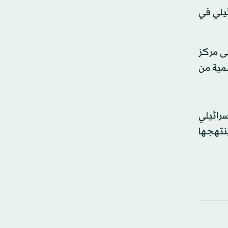
ئيلي في
لى مركز
مية من
رائيلي
نتهجها