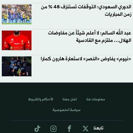
الدوري السعودي: التوقفات تستنزف 48 % من
زمن المباريات
عبد الله السالم: لا أعلم شيئاً عن مفاوضات
الهلال… ملتزم مع القادسية
«نيوم» يفاوض «النصر» لاستعارة هارون كمارا
معلومات عنا
اعلن معنا
الأحكام والشروط
سياسة الخصوصية
تابعنا