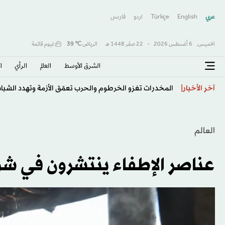
عربي
English
Türkçe
اردو
فارسى
الخميس,
6 أغسطس 2026
-
22 صفَر 1448 هـ
الرياض
℃
39
غيوم قاتمة
الشرق الأوسط​
العالم
الرأي
ا
انفجار عبوة ناسفة بحافلة نقل ركاب في مدينة جرمانا قر
آخر الأخبار
العالم
عناصر الإطفاء ينتشرون في شوا