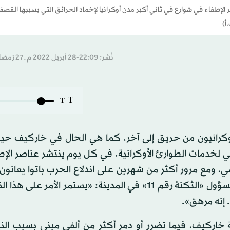
وم ينتشر عناصر الإطفاء في شوارع في ثاني أكبر مدن أوكرانيا لإخماد الحرائق التي يسببها القص
أ)
نُشر: 22:09-28 أبريل 2022 م ـ 27 رَمضان 1443 هـ
T
T
أوكرانيون من حريق إلى آخر، كما هي الحال في خاركيف حي
مي لخدمات الطوارئ الأوكرانية. في كل يوم ينتشر عناصر الإ
 ومع مرور أكثر من شهرين على اندلاع الحرب باتوا يعانون 
في ثانية كبرى مدن أوكرانيا. ويوضح رومان كاتشانوف؛ مسؤول «الثكنة رقم 11» في المدينة: «يستمر الأ
 إنه مرهق».
 خاركيف، فيما تضرر أو دمر أكثر من ألفي مبنى بسبب الني