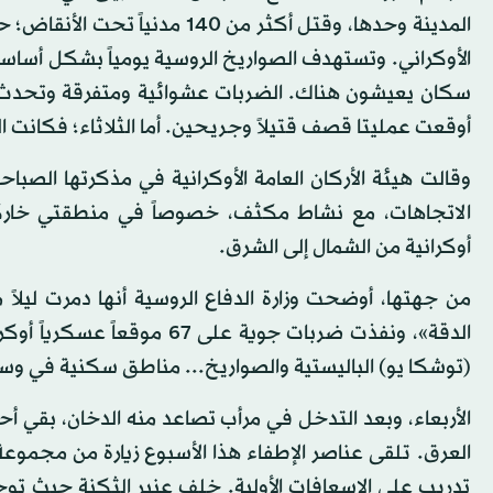
المدينة وحدها، وقتل أكثر من 0
الأوكراني. وتستهدف الصواريخ الروسية يومياً بشكل أساسي ا
سكان يعيشون هناك. الضربات عشوائية ومتفرقة وتحدث في أي
أوقعت عمليتا قصف قتيلاً وجريحين. أما الثلاثاء؛ فكانت الحصيلة
وقالت هيئة الأركان العامة الأوكرانية في مذكرتها الصب
الاتجاهات، مع نشاط مكثف، خصوصاً في منطقتي خارك
أوكرانية من الشمال إلى الشرق.
من جهتها، أوضحت وزارة الدفاع الروسية أنها دمرت ليلا
الدقة»، ونفذت ضربات جوية عل
(توشكا يو) الباليستية والصواريخ... مناطق سكنية في و
الأربعاء، وبعد التدخل في مرأب تصاعد منه الدخان، بقي أح
العرق. تلقى عناصر الإطفاء هذا الأسبوع زيارة من مجموعة
تدريب على الإسعافات الأولية. خلف عنبر الثكنة حيث توج