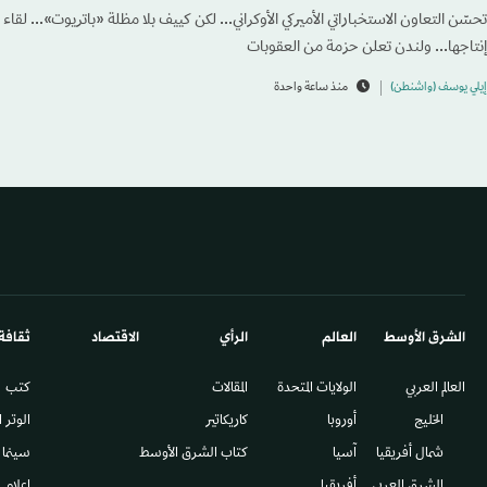
تحسّن التعاون الاستخباراتي الأميركي الأوكراني... لكن كييف بلا مظلة «باتريوت»... ل
إنتاجها... ولندن تعلن حزمة من العقوبات
إيلي يوسف (واشنطن)
منذ ساعة واحدة
الشرق الأوسط​
العالم
الرأي
الاقتصاد
ثقافة
العالم العربي
الولايات المتحدة
المقالات
كتب
الخليج
أوروبا
كاريكاتير
الوتر 
شمال أفريقيا
آسيا
كتاب الشرق الأوسط
سينما
المشرق العربي
أفريقيا
إعلام