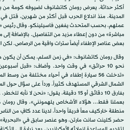
أكثر حداثة، يعرض رومان كاتشانوف لضيوفه كومة من بق
بعض عناصر الإطفاء أيضاً سترات واقية من الرصاص. لكن 
وقال رومان كاتشانوف: «في زمن السلم، يمكن أن يكون 
نحو 10 حرائق» في وقت واحد. وأضاف: «قبل أسبو
«تدخلت 56 سيارة إطفاء في أحياء مختلفة من وسط
الشمال الشرقي المستهدف كثيراً. ورداً على سؤال حول ال
بفارق 10 دقائق أو 15 دقيقة، يقول: «نحن لا ن
منطقة خاركيف معاً فريقاً واحداً. لدينا عدد كافٍ من الناس،
حضر كلينت سانت مارتن، وهو عنصر سابق في «البحرية» خد
لتقديم المساعدة لزملائه الأوكرانيين. بعد زيارة إلى الث