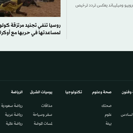
قاء روبيو وميليباند يعكس تردد ترخيص
روسيا تنفي تجنيد مرتزقة كولو
لمساعدتها في حربها مع أوكران
 وفنون
صحة وعلوم
تكنولوجيا
يوميات الشرق​
الرياضة
صحتك
مذاقات
رياضة سعودية
السادس​
علوم
سفر وسياحة
رياضة عربية
بيئة
لمسات الموضة
رياضة عالمية