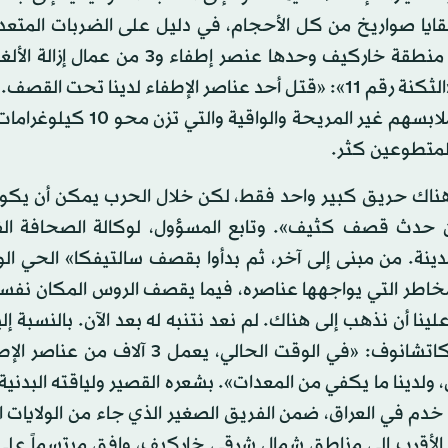
ايا صواريخ من كل الأحجام، في دليل على الضربات المتعد
المدينة. منذ اندلاع الحرب قبل أكثر من شهرين، قتل في منطقة خاركيف وحدها عنصر إطفا
عملهم، بحسب المتحدث يفغين فاسيلينكو. وقال رئيس «الثكنة رقم 11»: «قتل أحد عناصر الإطفاء لدينا تح
مباشرة» من دون إعطاء مزيد من التفاصيل. بالإضافة إلى ملابسهم غير المريح
المتطوعين كثر.
هناك حريق كبير واحد فقط، لكن خلال الحرب يمكن أن يكو
عين حدث قصف كثيف». وتابع المسؤول، لوكالة الصحافة الف
 المدينة. من مبنى إلى آخر، ثم بدأوا بقصف سالتيفكا» الحي ال
مخاطر التي يواجهها عناصره، فيما يقصف الروس المكان نفس
أبه للخطر. علينا أن نذهب إلى هناك. لم نعد نتنبه له بعد الآن. بالنسبة إ
بعملنا فقط... هؤلاء الأشخاص يلهمونني». وقال رومان كاتشانوف: «في الوقت الحالي، ي
 ولدينا ما يكفي من المعدات». بشعره القصير ولياقته البدنية ا
م في العراق، ضمن الفريق الصغير الذي جاء من الولايات ا
كنة الأقرب إلى مناطق شمال شرقي خاركيف، وافق مبتسماً على