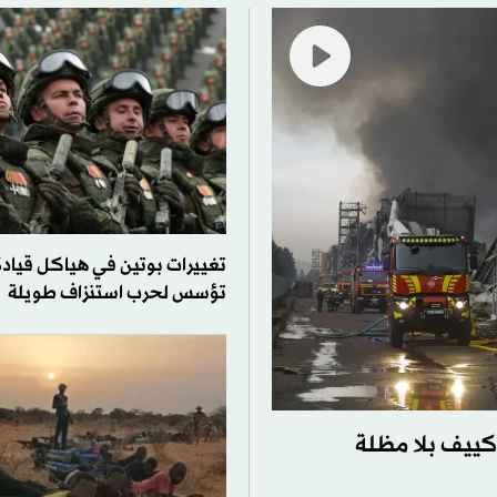
تغييرات بوتين في هياكل قيادة
تؤسس لحرب استنزاف طويلة
 كييف بلا مظلة