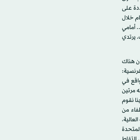
دة على
ء و3 من عمال إزالة الألغام خلال
ت القصف... أمامي
ة والواقية والتي تزن محو 10 كيلوغرامات، يرتدي
ن هناك
رنسية:
واقع في
ه مرتين
لينا نقوم
عمل 3 آلاف من عناصر الإطفاء من
لعالية،
لمتحدة
 التقاط