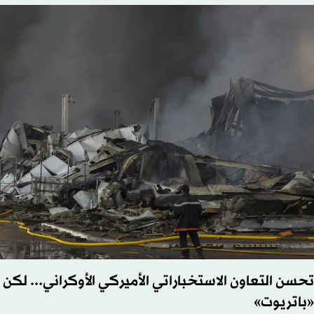
تحسن التعاون الاستخباراتي الأميركي الأوكراني... لكن
«باتريوت»