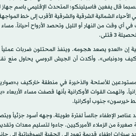
14 مدنياً تحت الأنقاض؛ حسبما قال يفغين فاسيلينكو؛ المتحدث الإقليمي باسم جها
لأحياء الشمالية الشرقية والشرقية الأقرب إلى خط المواجهة. 
 وقت من النهار أو الليل وتحصد الأرواح أحياناً. مساء ال
 3 قتلى.
احية إن «العدو يصعد هجومه. وينفذ المحتلون ضربات عمليا
يف ودونباس». وأكدت أن الجيش الروسي يحاول منع نق
ً مستودعين للأسلحة والذخيرة في منطقة خاركيف بـ«صواريخ
ى 67 موقعاً عسكرياً أوكرانياً. واتهمت القوات الأوكرانية بأنها قصفت مساء الأربعا
سط خيرسون» جنوب أوكرانيا.
د عناصر الإطفاء جالساً لفترة طويلة، وجهه أسود جزئياً ويت
 صغيرة من الزملاء الأميركيين. جاءوا لتسليم معدات وتقدي
د سيارات إطفاء قديمة تعود إلى الحقبة السوفياتية إلى جا