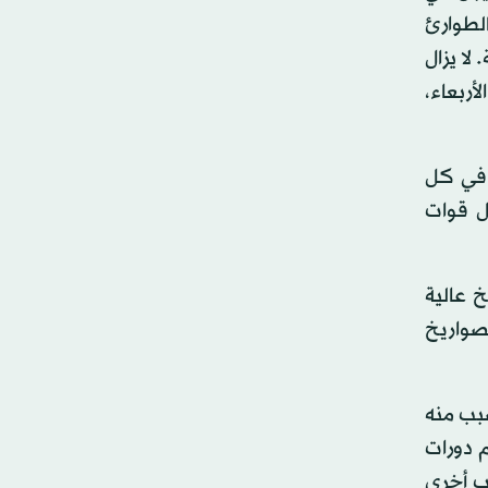
ز الطوارئ
لا يزال
أربعاء،
ً في كل
ل قوات
 عالية
ء «بصواريخ
صبب منه
م دورات
نب أخرى