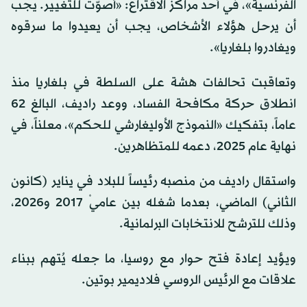
الفرنسية»، في أحد مراكز الاقتراع: «أُصوّت للتغيير. يجب
أن يرحل هؤلاء الأشخاص، يجب أن يعيدوا ما سرقوه
ويغادروا بلغاريا».
وتعاقبت تحالفات هشة على السلطة في بلغاريا منذ
انطلاق حركة مكافحة الفساد، ووعد راديف، البالغ 62
عاماً، بتفكيك «النموذج الأوليغارشي للحكم»، معلناً، في
نهاية عام 2025، دعمه للمتظاهرين.
واستقال راديف من منصبه رئيساً للبلاد في يناير (كانون
الثاني) الماضي، بعدما شغله بين عاميْ 2017 و2026،
وذلك للترشح للانتخابات البرلمانية.
ويؤيد إعادة فتح حوار مع روسيا، ما جعله يُتهم ببناء
علاقات مع الرئيس الروسي فلاديمير بوتين.