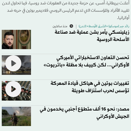
أعلنت بريطانيا، أمس، عن حزمة جديدة من العقوبات ضد روسيا، فيما تحاول لندن
تقييد الأفراد والمؤسسات التي تدعم الرئيس الروسي فلاديمير بوتين في حربه ضد
أوكرانيا.
رائد جبر (موسكو) «الشرق الأوسط» (لندن)
منذ ساعتين
زيلينسكي يأمر بشن عملية ضد صناعة
الأسلحة الروسية
تحسن التعاون الاستخباراتي الأميركي
الأوكراني... لكن كييف بلا مظلة «باتريوت»
تغييرات بوتين في هياكل قيادة المعركة
تؤسس لحرب استنزاف طويلة
مصدر: نحو 16 ألف متطوّع أجنبي يخدمون في
الجيش الأوكراني