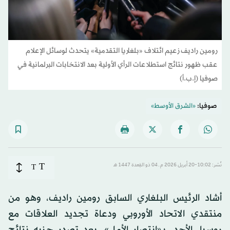
رومين راديف زعيم ائتلاف «بلغاريا التقدمية» يتحدث لوسائل الإعلام
عقب ظهور نتائج استطلاعات الرأي الأولية بعد الانتخابات البرلمانية في
صوفيا (إ.ب.أ)
صوفيا:
«الشرق الأوسط»
T
نُشر: 10:02-20 أبريل 2026 م ـ 04 ذو القِعدة 1447 هـ
T
أشاد الرئيس البلغاري السابق رومين راديف، وهو من
منتقدي الاتحاد الأوروبي ودعاة تجديد العلاقات مع
روسيا، الأحد، بـ«انتصار الأمل»، بعد تصدر حزبه نتائج