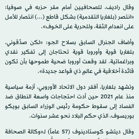
وقال راديف، للصحافيين أمام مقر حزبه في صوفيا:
«انتصر (بلغاريا التقدمية) بشكل قاطع (...) انتصار للأمل
على انعدام الثقة، وللحرية على الخوف».
وأضاف الجنرال السابق بسلاح الجو: «لكن صدِّقوني،
بلغاريا قوية وأوروبا قوية تحتاجان إلى تفكير نقدي
وبراغماتية. لقد وقعت أوروبا ضحية طموحها بأن تكون
قائدة أخلاقية في عالمٍ ذي قواعد جديدة».
وتشهد بلغاريا، أفقر دول الاتحاد الأوروبي، أزمة سياسية
منذ عام 2021 حين أدت احتجاجات واسعة النطاق ضد
الفساد إلى سقوط حكومة رئيس الوزراء السابق بويكو
بوريسوف، الذي حكم البلاد نحو عشر سنوات.
وقال ديتشو كوستادينوف (57 عاماً) لـ«وكالة الصحافة