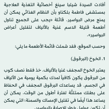
أفادت السيدة شيلبا سينغ أخصائية التغذية العلاجية
بمستشفى فاطمة بلكناو بأن النظام الغذائي يمكن أن
يمنع مرض البواسير. قائلة «يجب على الجميع تناول
أطعمة قليلة الدسم غنية بالألياف لتقليل أعراض
البواسير».
وحسب الموقع، فقد شملت قائمة الأطعمة ما يلي:
1. الخوخ (البرقوق)
يعتبر الخوخ المجفف غنيا بالألياف. خذ فقط نصف كوب
من البرقوق يكون كافياً لمدك بكمية يومية من الألياف
في الجسم. قد يساعدك البرقوق المجفف في الحفاظ
على بطنك ممتلئًة لفترة أطول من الوقت. يمكن أن
يساعد هذا أيضًا في تقليل الإمساك والسمنة؛ التي يمكن
أن تكون عوامل خطر للإصابة بالبواسير.