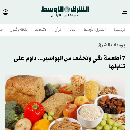
الرئيسية
الشرق الأوسط​
العالم
الرأي
الاقتصاد
ثقافة وفنون
صح
يوميات الشرق
7 أطعمة تقي وتخفف من البواسير... داوم على
تناولها