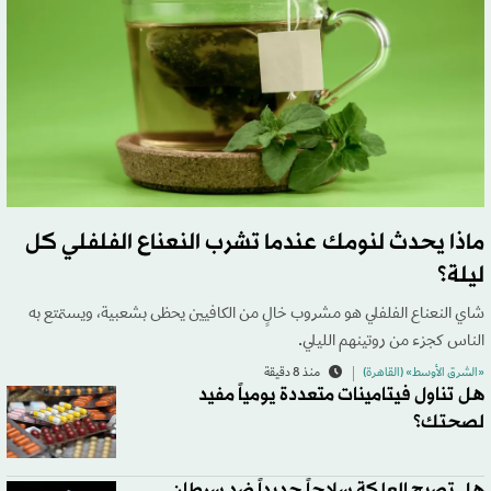
ماذا يحدث لنومك عندما تشرب النعناع الفلفلي كل
ليلة؟
شاي النعناع الفلفلي هو مشروب خالٍ من الكافيين يحظى بشعبية، ويستمتع به
الناس كجزء من روتينهم الليلي.
«الشرق الأوسط» (القاهرة)
منذ 8 دقيقة
هل تناول فيتامينات متعددة يومياً مفيد
لصحتك؟
هل تصبح العلكة سلاحاً جديداً ضد سرطان