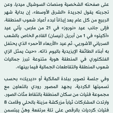
على صفحته الشخصية ومنصات السوشيال ميديا، وعن
تجربته يقول لجريدة «الشرق الأوسط»، إن بداية شهر
الربيع من كل عام يعد إيذاناً لبدء أعياد شعوب المنطقة،
فإلى جانب عيد «نوروز» في 21 من مارس، يأتي عيد
«آكيتو» في 1 من أبريل (نيسان) القادم الخاص بالشعب
السرياني الآشوريي، ثم عيد «الأربعاء الأحمر» الذي يحتفل
به أبناء الطائفة الإيزيدية باليوم ذاته، «حيث يمثل الزي
الفلكلوري في المنطقة هوية متنوعة تبرز جماليات
شعوب المنطقة والتقاطعات الجمالية فيما بينها».
وفي جلسة تصوير ببلدة المالكية أو «ديريك» بحسب
تسميتها الكردية، يجهد المصور رودي بالتعاون مع
مجموعة فتيات من سكان المنطقة بالتقاط مئات الصور.
وارتدت المشاركات ثياباً مزركشة مزينة بالحلي وقامت 8
فتيات كرديات بالرقص على تلة مرتفعة وهنّ يبتسمن