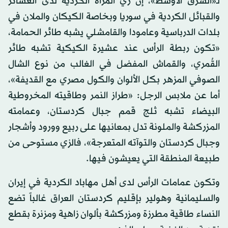
لـ«الشرق الأوسط»، إن زي المرأة الكردية لدى العشائر
والقبائل الكردية في سوريا وبخاصة الكيكان والملان في
بلدات الدرباسية وعامودا والقامشلي يشبه طائر الحمامة،
«تكون ربطة الرأس عند عشيرة الكيكية تشبه طائر
القُمري، والقماش المفضل في الغالب من نوع الشال
الصوفي المزهر بكل الألوان والكول مصري مع القديفة»،
أما عن ملابس الرجل: «طراز النمر وطاقيته المخروطية
البيضاء تشبه ثلج قمم جبال كردستان، وعمامته
المزركشة والملونة تدل بمعانيها على ربيع وورود وأشجار
وجبال كردستان والتوآته المتعرجة»، فالزي مستوحى من
طبيعة المنطقة التي يعيشون فيها.
وتكون عمامات الرأس لدى أهل مهاباد الكردية في إيران
والسليمانية وهولير بإقليم كردستان العراق غالباً تضع
النساء طاقية مطرزة ومزركشة بألوان زاهية ومزنرة بقطع