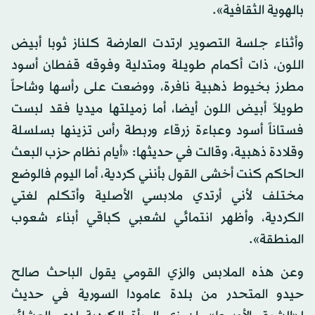
بالهوية الثقافية».
وأثناء جلسة التصوير ارتدت العارضة كلناز ثوبا أبيض
اللون، ذات أكمام طويلة ومتدلية وفوقه قفطان أسود
مطرز بخيوط ذهبية نافرة، ووضعت على رأسها وشاحاً
طويلاً أبيض اللون أيضا، أما زميلتها ميديا فقد لبست
فستاناً أسود وعباءة زرقاء وربطة رأس تزينها بسلسلة
وقلادة ذهبية، وقالت في حديثها: «أيام نظام حزب البعث
الحاكم كنت أخشى القول بأنني كردية، أما اليوم فالوضع
مختلف لأني أرتدي ملابسي الأصلية وأتكلم لغتي
الكردية، وأظهر انتمائي لشعبي كباقي أبناء شعوب
المنطقة».
وعن هذه الملابس والزي القومي يقول الباحث صالح
حيدو المتحدر من بلدة عامودا السورية في حديث