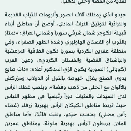
نقدية من الفضة وحلي الذهب.
حيدو الذي يمتلك آلاف الصور وألبومات للثياب القديمة
والتراثية لتوثيق التراث المادي، أوضح أن مناطق أبناء
قبيلة الكوجر شمال شرقي سوريا وشمالي العراق: «تمتاز
بالثوب أو الفستان الهاوليري وشدة الظهر الصفراء، وفي
منطقة عفرين الكردية بسوريا تكون الطاقية المرعشية
والباشناق الفضية والفستان الكردي»، وعين العرب
(كوباني) السورية يكون الزي المذكور أعلاه: «ذات طابع
يدوي الصنع يغزل خيوطه بالنول أو الدولاب ومزركش
بالألوان مع الحلي من ذهب وفضة»، ويلعب غطاء الرأس
لدى السيدات والفتيات دوراً رئيسياً في مظهر اللباس
حيث تربط مناطق الكيكان الرأس بهبرية زرقاء (غطاء
رأس محلي) بحسب حيدو، ولفت قائلاً: «أما مناطق
الملان يربطون الرأس بهبرية ملونة، ومناطق عفرين