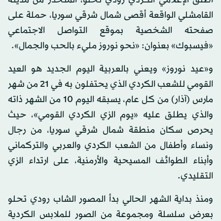
أطلق الإعلامي الكردي رودي تحلو، المتحدر من مدينة
القامشلي الواقعة أقصى شمال شرقي سوريا، حملة على
صفحته الشخصية بموقع التواصل الاجتماعي
«فيسبوك» بعنوان: «نحو نوروز مليء بالحب والجمال».
و«عيد نوروز» ويعني بالعربية اليوم الجديد هو العيد
القومي للشعب الكردي الذي يحتفلون به في 21 من شهر
مارس (آذار) من كل عام، يسبقه اليوم 10 من الشهر ذاته
والذي يطلق عليه «يوم الزي الكردي القومي»، حيث
يحرص سكان منطقة شمال شرقي سوريا، من رجال
ونساء وأطفال من الشعب الكردي والعربي والتركماني
وأبناء الطوائف المسيحية والأرمنية، على ارتداء الزي
التقليدي.
ومنذ بداية الشهر الحالي بدأ المصور الشاب رودي تحلو
بعرض سلسلة ومجموعة من الصور للملابس الكردية