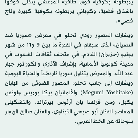
يربطونه بكوفية فوق طاقية المرعشي يتدلى فوقها
باشناق فضية، وكوباني يربطونه بكوفية كبيرة وتاج
فضي».
ويشارك المصور رودي تحلو في معرض «سوريا ضد
النسيان» الذي سيقام في الفترة ما بين 9 و11 من شهر
يونيو (حزيران) القادم، في متحف ثقافات الشعوب في
مدينة كولونيا الألمانية، بإشراف الآثاري والكوراتور جبار
عبد الله، والمعرض يتناول سوريا تاريخياً والحياة اليومية
ويشارك إلى جانب تحلو؛ المصور الضوئي من اليابان
(Megumi Yoshitake) والألمانيان بيكا بوريس ولوتس
يكيل، ومن فرنسا يان آرثوس بيرتراند، والتشكيلي
المعاصر الفنان أبو صبحي التيناوي، والفنان صالح الهجر
بلوحاته عن الخط العربي.