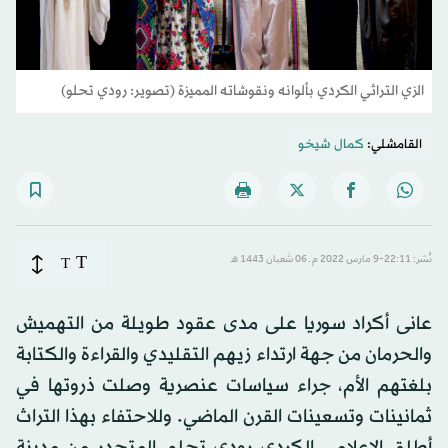
الزي التراثي الكردي بألوانه ونقوشاته المميزة (تصوير: رودي تحلو)
القامشلي:
كمال شيخو
T
نُشر: 22:11-9 مارس 2022 م ـ 06 شَعبان 1443 هـ
T
عانى أكراد سوريا على مدى عقود طويلة من التهميش
والحرمان من جهة ارتداء زيهم التقليدي والقراءة والكتابة
بلغتهم الأم، جراء سياسات عنصرية وصلت ذروتها في
ثمانينات وتسعينات القرن الماضي. وللاحتفاء بهذا التراث