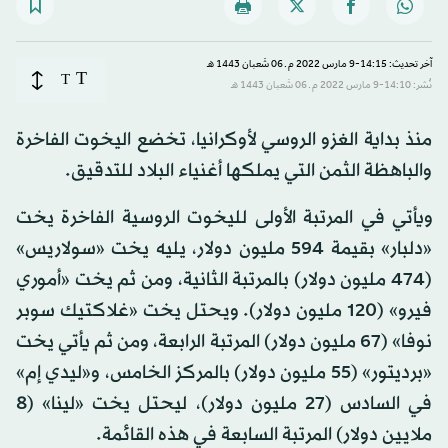
آخر تحديث: 14:15-9 مارس 2022 م ـ 06 شَعبان 1443 هـ
T
T
نُشر: 14:10-9 مارس 2022 م ـ 06 شَعبان 1443 هـ
منذ بداية الغزو الروسي لأوكرانيا، تخضع اليخوت الفاخرة
والباهظة الثمن التي يملكها أغنياء البلاد للتدقيق.
ويأتي في المرتبة الأولى لليخوت الروسية الفاخرة يخت
«دلبار» بقيمة 594 مليون دولار، يليه يخت «سولاريس»
(474 مليون دولار) بالمرتبة الثانية، ومن ثم يخت «أموري
فيرو» (120 مليون دولار). ويحتل يخت «غلاكتيك سوبر
نوفا» (67 مليون دولار) المرتبة الرابعة، ومن ثم يأتي يخت
«برديتور» (55 مليون دولار) بالمركز الخامس، و«ليدي إم»
في السادس (27 مليون دولار)، ليحتل يخت «لينا» (8
ملايين دولار) المرتبة السابعة في هذه القائمة.