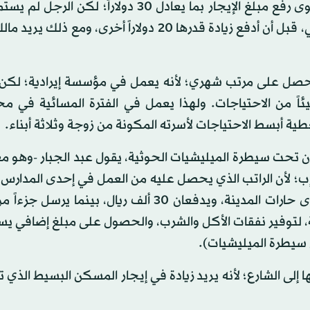
ويضيف: «لم يكن أمامي من خيار في ظل أزمة السكن سوى رفع مبلغ الإيجار بما يعادل 30 دولارا
شهرين حتى عاد لمضايقتي من خلال قطع المياه عن شقتي، قبل أن أدفع زيادة قدرها 20 دولاراً أخرى، و
ئاً من الاحتياجات. ولهذا يعمل في الفترة المسائية في م
 أبسط الاحتياجات لأسرته المكونة من زوجة وثلاثة أبناء.
حت سيطرة الميليشيات الحوثية، يقول عبد الجبار -وهو معل
إب؛ لأن الراتب الذي يحصل عليه من العمل في إحدى المدارس
لا يكفي، وأنه وزميل آخر يسكنان في غرفة مشتركة بإحدى حارات المدينة، ويدفعان 30 ألف ريال، بين
، لتوفير نفقات الأكل والشرب، والحصول على مبلغ إضافي ي
ها إلى الشارع؛ لأنه يريد زيادة في إيجار المسكن البسيط الذي 