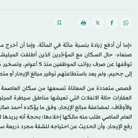
«إما أن أدفع زيادة بنسبة مائة في المائة، وإما أن 
صنعاء- حال السكان مع المؤجِّرين الذين أطلقت الميليشي
توقفها عن صرف رواتب ال
إلى جحيم، ولم يعد باستطاعتهم توفير مبالغ الإيجار أو مت
قصص متعددة من المعاناة تسمعها من سكان العاصمة ال
العقارات حالة الانفلات التي تعيشها مناطق سيطرة الميلي
والأوقاف، لمضاعفة مبالغ الإيجار، وفق ما يؤكده أحمد صال
العام الماضي طلب منه مالكها إخلاءها؛ بحجة أنه يريدها ليت
رفع الإيجار، وأن الحديث عن احتياجه للشقة مجرد ذريعة 