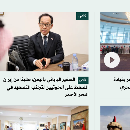
خاص
ر بقيادة
السفير الياباني باليمن: طلبنا من إيران
خاص
بحري
الضغط على الحوثيين لتجنب التصعيد في
البحر الأحمر