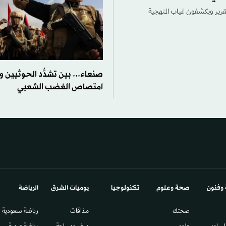
صاديين يفندون التقرير ويكشفون غياب المنهجية
صنعاء... بين تشدُّد الحوثيين 
امتصاص الغضب الشعبي
 وفنون
صحة وعلوم
تكنولوجيا
يوميات الشرق​
الرياضة
صحتك
مذاقات
رياضة سعودية