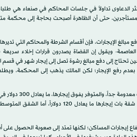
ر الدعاوى تداولاً في جلسات المحاكم في صنعاء هي طلبات
 المستأجرين، حتى أن الظاهرة أصبحت بحاجة إلى محكمة 
مبالغ الإيجارات، فإن أقسام الشرطة والمحاكم التي تديرها ل
العاصمة- ويقول إن القضاة يصدرون قرارات إخلاء سريعة
يم الشكوى، في حين تحتاج إلى دفع مبالغ رشوة تصل إلى إيجار شهر في قسم
ه بعدم رفع الإيجار؛ لكن المالك يذهب إلى المحكمة، ويطل
ويذكر عبد الله الذي يعمل سمسار عقارات، أن الشقق باتت معدومة ج
وهو مبلغ لا يقدر عليه غالبية السكان، في حين أن أصغر شقة بات إيجارها ما يعادل 120 دولاراً،
تفاع إيجارات المساكن؛ لكنها تمتد إلى صعوبة الحصول على 