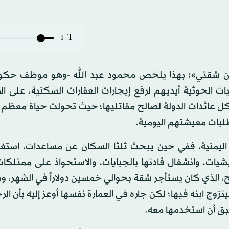
T
T
أخرج من شقتي»؛ بهذا يلخص محمود عبد الله -وهو موظف حك
ات الحوثية أيديهم لرفع إيجارات العقارات السكنية، على ا
موظفين منذ 5 أعوام، وتسخير كل عائدات الدولة لصالح مقاتليها؛ حيث تحولت حياة مع
طلبات معيشتهم اليومية.
يمنية، ففي حين يبحث ثلثا السكان عن مساعدات، استغل
شيات، وانشغال قادتها بالجبايات، والاستحواذ على ممتلكات
ح، الذي كان يستأجر شقة بحوالي خمسين دولاراً في الشهر، وم
زوج ابنه فيها؛ لكن جاره في العمارة نفسها أوعز إليه بأن الر
سبق أن استخدمها معه.