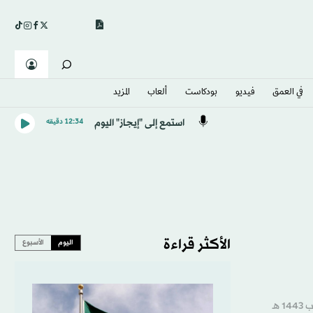
في العمق
فيديو
بودكاست
ألعاب
المزيد
استمع إلى "إيجاز" اليوم
12:34 دقيقه
الأكثر قراءة
اليوم
الأسبوع