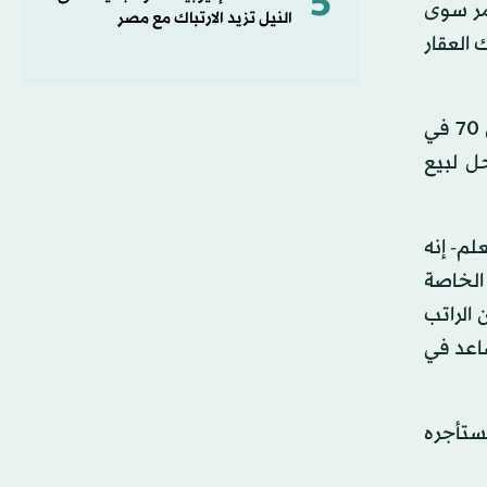
5
ً؛ لكن الرجل لم يستمر سوى
النيل تزيد الارتباك مع مصر
مع ذلك يريد مالك العقار
وبحسب ما يقوله الرجل، فإنه من ضمن مجموعة قليلة تحصل على مرتب شهري؛ لأنه يعمل في مؤسسة إيرادية؛ لكن 70‎ في
حل لبيع
م- إنه
 الخاصة
ما يرسل جزءاً من الراتب
ساعد في
تستأجره