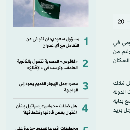
20
1
مسؤول سعودي: لن نتوانى عن
ومي في
التعامل مع أي عدوان
لرغم من
2
ظم السكان
«فاقوس» المصرية تتفوق بالثانوية
العامة... وترسب في «الإقناع»
3
 مُلاك
مصر: جدل الإيجار القديم يعود إلى
الواجهة
 الدولة
ع بداية
4
هل ضللت «حماس» إسرائيل بشأن
جل يريد
اغتيال بعض قادتها ونشطائها؟
مخططات إثيوبيا لسدود جديدة على