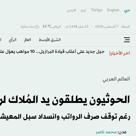
عربي
English
Türkçe
اردو
فارسى
الجمعة,
7 أغسطس 2026
-
23 صفَر 1448 هـ
الرياض
℃
33
سماء صافية
الشرق الأوسط​
العالم
الرأي
ا
جيل جديد على أعتاب قيادة البرازيل... 10 مواهب يعوّل عليها أنشيلوتي
آخر الأخبار
العالم العربي
الحوثيون يطلقون يد المُلاك لر
رغم توقف صرف الرواتب وانسداد سبل المعيش
عدن:
محمد ناصر