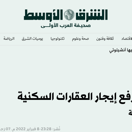
لاقتصاد
ثقافة وفنون
صحة وعلوم
تكنولوجيا
يوميات الشرق​
الرياضة
فع إيجار العقارات السكنية
ة
نُشر: 23:28-8 فبراير 2022 م ـ 07 رَجب 1443 هـ