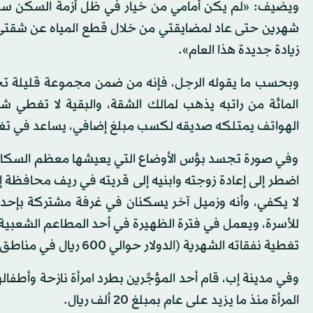
زيادة جديدة هذا العام».
المائة من راتبه يذهب لمالك الشقة، والبقية لا تغطي شي
الهواتف يمتلكه صديقه لكسب مبلغ إضافي، يساعد في تغطية
وفي صورة تجسد بؤس الأوضاع التي يعيشها معظم السكان ت
اضطر إلى إعادة زوجته وابنيه إلى قريته في ريف محافظة 
للأسرة، ويعمل في فترة الظهيرة في أحد المطاعم الشعبية
تغطية نفقاته الشهرية (الدولار حوالي 600 ريال في مناطق سيطرة الميليشيات).
وفي مدينة إب، قام أحد المؤجِّرين بطرد امرأة نازحة وأطفال
المرأة منذ ما يزيد على عام بمبلغ 20 ألف ريال.