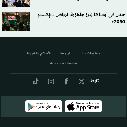
حفل في أوساكا يُبرز جاهزية الرياض لـ«إكسبو
2030»
معلومات عنا
اعلن معنا
الأحكام والشروط
سياسة الخصوصية
تابعنا