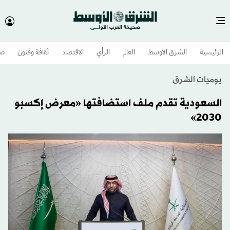
الرئيسية
الشرق الأوسط​
العالم
الرأي
الاقتصاد
ثقافة وفنون
صح
يوميات الشرق
السعودية تقدم ملف استضافتها «معرض ‫إكسبو
2030»