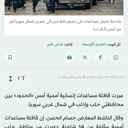
شاحنة تحمل مساعدات في مخيم للنازحين في عفرين شمال سوريا أول
من أمس (أ.ف.ب)
تل أبيب:
«الشرق الأوسط»
إدلب:
فراس كرم
T
نُشر: 23:31-10 ديسمبر 2021 م ـ 06 جمادي الأول 1443 هـ
T
عبرت قافلة مساعدات إنسانية أممية أمس «الحدود» بين
محافظتي حلب وإدلب في شمال غربي سوريا.
وقال الناشط المعارض حسام الحسن، إن قافلة مساعدات
أممية مؤلفة من 14 شاحنة «عبرت من مناطق حلب