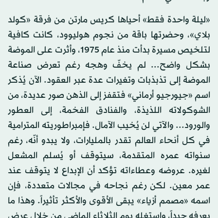
«ليلة واحدة فقط» أحياها كريس مارتن من فرقة «كولد
بلاي»، وحضرتها باقة من نجوم هوليوود، كانت كافية
لتلخيص مسيرة بدأت منذ عام 1975، وأثرت على الموضة
بشكل واضح... لم يخفّ وهجه رغم تعرض صناعة
الموضة إلى تذبذبات وتغيرات عدة عبر العقود. الآن يُذكر
اسم «جيورجيو أرماني» فتقفز إلى الذهن صور عديدة، من
الشوكولاته اللذيذة، والفنادق الفخمة، إلى العطور
والورود... والآتي لن يُخيب الآمال. فإمبراطوريته المترامية
في كل أنحاء العالم تقدر بالمليارات، ولا يبدو أنّه، رغم
سنواته عمره المتقدمة، سيتوقف أو يُسلم المشعل
لغيره. عروضه وعطاءاته تؤكد أن الإبداع لا يتوقف عند
عمر معين. لكن رغم نجاحه في مجالات متعددة، فإن
اسمه «مصمم أزياء» يبقى الأقوى والأكثر تأثيراً. وهذا ما
يعرفه جيداً، واستغله يوم الثلاثاء الماضي من خلال عرض