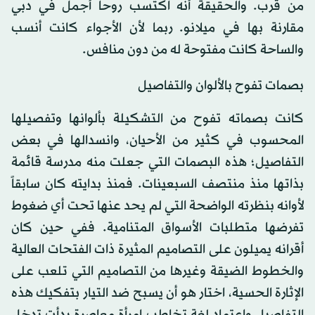
من قُرب. والحقيقة أنّه اكتسب روحاً أجمل في دبي
مقارنة بها في ميلانو. ربما لأن الأجواء كانت أنسب
والساحة كانت مفتوحة له من دون منافس.
بصمات تفوح بالألوان والتفاصيل
كانت بصماته تفوح من التشكيلة بألوانها وتفصيلها
المحسوب في كثير من الأحيان، وانسدالها في بعض
التفاصيل؛ هذه البصمات التي جعلت منه مدرسة قائمة
بذاتها منذ منتصف السبعينات. فمنذ بدايته كان سابقاً
لأوانه بنظرته الواضحة التي لم يحد عنها تحت أي ضغوط
تفرضها متطلبات الأسواق المتنامية. ففي حين كان
أقرانه يميلون على التصاميم المثيرة ذات الفتحات العالية
والخطوط الضيقة وغيرها من التصاميم التي تلعب على
الإثارة الحسية، اختار هو أن يسبح ضد التيار بتفكيك هذه