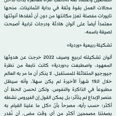
التفاصيل واعتماد لغة تخاطب امرأة معاصرة بدأت تدخل
مجالات العمل بقوة وثقة في بداية الثمانينات. منحها
تايورات مفصلة تعزز مكانتها من دون أن تُفقدها أنوثتها
معتمداً أيضاً على ألوان هادئة ودرجات ترابية أصبحت
لصيقة باسمه.
تشكيلة ربيعية «وردية»
ألوان تشكيلته لربيع وصيف 2022 خرجت عن هدوئها
المعهود، واصطبغت بـ«وردية» كانت نابعة من نظرة
جيورجيو المتفائلة للمستقبل. لا ينكر أن ما مر به العالم
خلال الـ19 شهراً الأخيرة لم يكن سهلاً، وأنه سيظل
مطبوعاً في الذاكرة والنفوس، ولكن لحسن الحظ أن
عنصر الإبداع لم يتأثر؛ بل يمكن القول إن الفيروس نشطه
أكثر؛ حسب رأيه، مصرحاً بأنّ «كل ما علينا القيام به
بصفتنا مصممين أكثر من أي وقت مضى، أن نُقدر