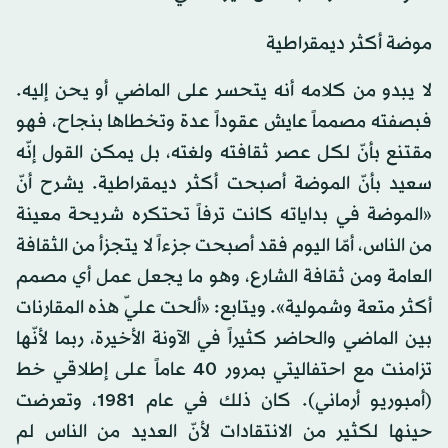
موضة أكثر ديمقراطية
لا يبدو من كلامه أنه يتحسر على الماضي أو يحن إليه.
فبصفته مصمماً عايش عقوداً عدة وتخطاها بنجاح، فهو
مقتنع بأنّ لكل عصر ثقافته ولغته، بل يمكن القول إنّه
سعيد بأنّ الموضة أصبحت أكثر ديمقراطية. يشرح أنّ
«الموضة في بداياته كانت ترفاً تحتكره شريحة معينة
من الناس، أمّا اليوم فقد أصبحت جزءاً لا يتجزأ من الثقافة
العامة ومن ثقافة الشارع، وهو ما يجعل عمل أي مصمم
أكثر متعة وشمولية». ويتابع: «ألحت عليّ هذه المقارنات
بين الماضي والحاضر كثيراً في الآونة الأخيرة، ربما لأنّها
تزامنت مع احتفاليتي بمرور 40 عاماً على إطلاقي خط
(أمبوريو أرماني). كان ذلك في عام 1981، وتعرضت
حينها لكثير من الانتقادات لأنّ العديد من الناس لم