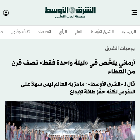
الرئيسية
الشرق الأوسط​
العالم
الرأي
الاقتصاد
ثقافة وفنون
صح
يوميات الشرق
أرماني يلخّص في «ليلة واحدة فقط» نصف قرن
من العطاء
قال لـ «الشرق الأوسط» : ما مرّ به العالم ليس سهلاً على
النفوس لكنه حفّز طاقة الإبداع