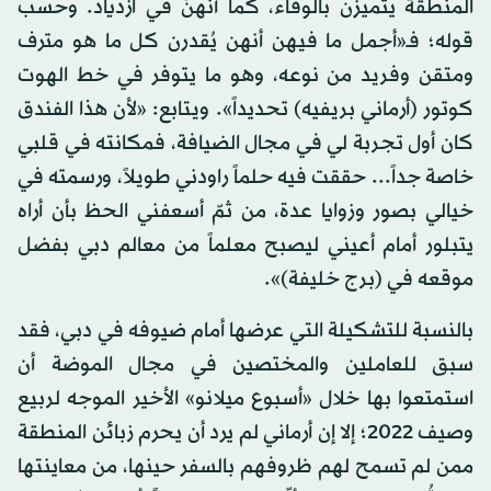
المنطقة يتميزن بالوفاء، كما أنهنّ في ازدياد. وحسب
قوله؛ فـ«أجمل ما فيهن أنهن يُقدرن كل ما هو مترف
ومتقن وفريد من نوعه، وهو ما يتوفر في خط الهوت
كوتور (أرماني بريفيه) تحديداً». ويتابع: «لأن هذا الفندق
كان أول تجربة لي في مجال الضيافة، فمكانته في قلبي
خاصة جداً... حققت فيه حلماً راودني طويلاً، ورسمته في
خيالي بصور وزوايا عدة، من ثمّ أسعفني الحظ بأن أراه
يتبلور أمام أعيني ليصبح معلماً من معالم دبي بفضل
موقعه في (برج خليفة)».
بالنسبة للتشكيلة التي عرضها أمام ضيوفه في دبي، فقد
سبق للعاملين والمختصين في مجال الموضة أن
استمتعوا بها خلال «أسبوع ميلانو» الأخير الموجه لربيع
وصيف 2022؛ إلا إن أرماني لم يرد أن يحرم زبائن المنطقة
ممن لم تسمح لهم ظروفهم بالسفر حينها، من معاينتها