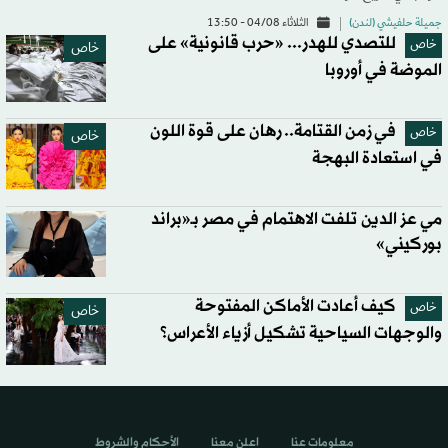
جميلة حلفيشي (لندن)
الثلاثاء 04/08 - 13:50
للتصدي للهدر... «حرب قانونية» على
خاص
خاص
الموضة في أوروبا
في زمن القتامة.. رهان على قوة اللون
خاص
خاص
في استعادة البهجة
مي عز الدين تلفت الاهتمام في مصر بـ«براند
بوركيني»
كيف أعادت الأماكن المفتوحة
خاص
خاص
والوجهات السياحية تشكيل أزياء الأعراس؟
معلومات عنا
اعلن معنا
الأحكام والشروط