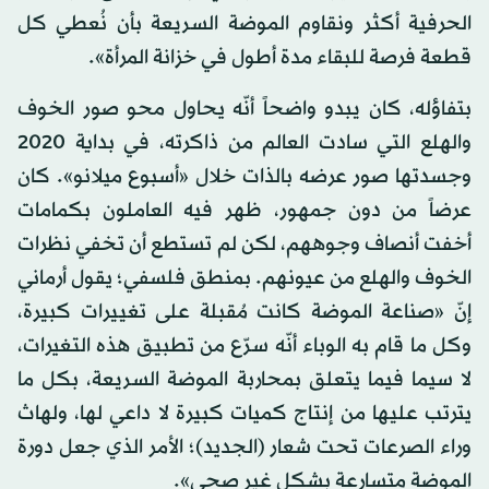
الحرفية أكثر ونقاوم الموضة السريعة بأن نُعطي كل
قطعة فرصة للبقاء مدة أطول في خزانة المرأة».
بتفاؤله، كان يبدو واضحاً أنّه يحاول محو صور الخوف
والهلع التي سادت العالم من ذاكرته، في بداية 2020
وجسدتها صور عرضه بالذات خلال «أسبوع ميلانو». كان
عرضاً من دون جمهور، ظهر فيه العاملون بكمامات
أخفت أنصاف وجوههم، لكن لم تستطع أن تخفي نظرات
الخوف والهلع من عيونهم. بمنطق فلسفي؛ يقول أرماني
إنّ «صناعة الموضة كانت مُقبلة على تغييرات كبيرة،
وكل ما قام به الوباء أنّه سرّع من تطبيق هذه التغيرات،
لا سيما فيما يتعلق بمحاربة الموضة السريعة، بكل ما
يترتب عليها من إنتاج كميات كبيرة لا داعي لها، ولهاث
وراء الصرعات تحت شعار (الجديد)؛ الأمر الذي جعل دورة
الموضة متسارعة بشكل غير صحي».