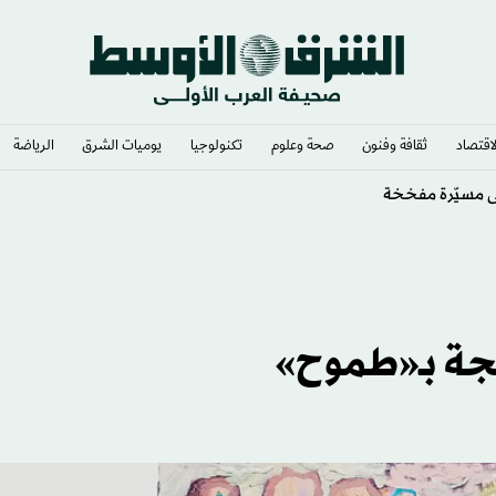
لاقتصاد
ثقافة وفنون
صحة وعلوم
تكنولوجيا
يوميات الشرق​
الرياضة
ات
جة بـ«طموح»