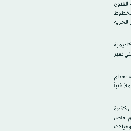
الفنون
ام الخطوط
 الحرية
كاديمية
تي تعبر
ستخدام
 في اللوحة، وكيفية إظهار الفكرة للمتلقي من دون الحاجة إلى شرح مدلولها، فمن خلال 11 عملاً فنياً
صيل كثيرة
الم خاص
خيالات