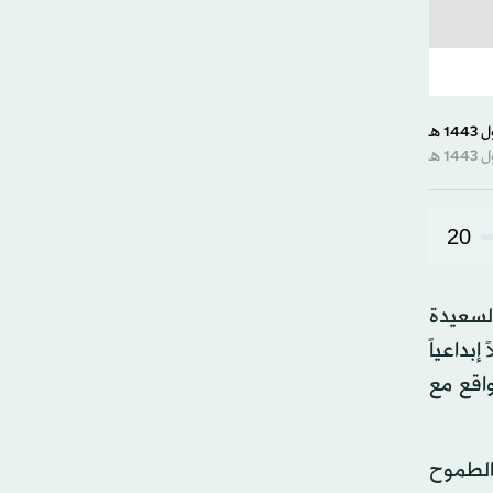
20
السعيدة
اً لهذا المفهوم الفلسفي يستضيف غاليري «ليوان» بالقاهرة نحو 60 عملاً إبداعياً
اقع مع
 تحقيق الطموح