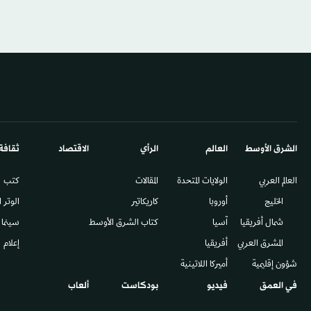
الشرق الأوسط​
العالم
الرأي
الاقتصاد
ثقافة
العالم العربي
الولايات المتحدة
المقالات
كتب
الخليج
أوروبا
كاريكاتير
الوتر 
شمال أفريقيا
آسيا
كتاب الشرق الأوسط
سينما
المشرق العربي
أفريقيا
إعلام
شؤون إقليمية
أميركا اللاتينية
في العمق
فيديو
بودكاست
ألعاب