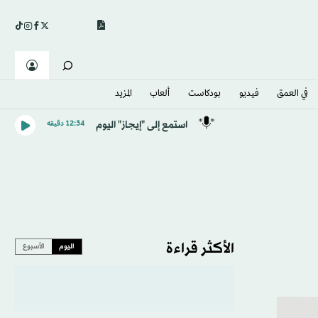
في العمق
فيديو
بودكاست
ألعاب
المزيد
استمع إلى "إيجاز" اليوم
12:34 دقيقه
الأكثر قراءة
اليوم
الأسبوع