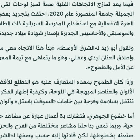
فيما يعد تمازج الاتجاهات الفنية سمة تميز لوحات تقى
الجميلة جامعة المنصورة عام
الحرة الانفعالية مع استخدام للمدرسة السريالية ذات الطا
والموسيقى والأحاسيس الجديرة بإصدار شهادة ميلاد جديد
وتقول أبو زيد لـ«الشرق الأوسط»، «بدأ هذا الاتجاه معي
وإطلاق العنان ليدي وعقلي، وهو ما يتماهى مع ثيمة المعرض
عن الأمل والطموح».
وإذا كان الطموح بمعناه المتعارف عليه هو التطلع لل
ننتقل بسلاسة وفرحة بين خامات «السوفت باستل» وألوان الإ
أما خشوع الجوهري، فتشارك بـ6 أع
حية، وربما تمس بداخلنا مشاعر مختلطة من الفرح والحزن 
صنعته بخطوطها، لكن قادتها إليه حسب وصفها لـ«الشرق