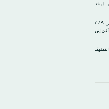
، بل قد
ني كنت
دى إلى
تنفيذ،