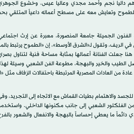
هم داليا نجم وأحمد مجدي وعاليا عيس، وخشوع الجوهري
وح وتعايش معه على مسطح أعماله داعياً المتلقي بحفا
الفنون الجميلة جامعة المنصورة، معبرة عن إرث اجتماع
ي الريف، وتقول لـ«الشرق الأوسط»، إن «الطموح يرتبط بال
هنا جعلت الفنانة أعمالها بمثابة مساحة فنية لتناول بصر
 الطيب والخير والبهجة، مطوعة الفن الشعبي وسيلة لهذا ا
ً عادة من العادات المصرية المرتبطة باحتفالات الزفاف مثل «ا
للجسد والاهتمام بطيات القماش مع الاتجاه إلى التجريد، وف
من الفلكلور الشعبي إلى جانب مكنونها الداخلي. واستخدم
دائماً ما يعطي إحساساً بالبهجة والانفعال والشعور بالفرح