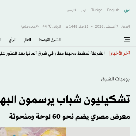
عربي
English
Türkçe
اردو
فارسى
الجمعة,
7 أغسطس 2026
-
23 صفَر 1448 هـ
الرياض
℃
44
سماء صافية
الشرق الأوسط​
العالم
الرأي
ا
وكالة مكافحة المنشطات الألمانية توصي بإيقاف أوين أنساه 4 سنو
آخر الأخبار
يوميات الشرق
تشكيليون شباب يرسمون البه
معرض مصري يضم نحو 60 لوحة ومنحوتة