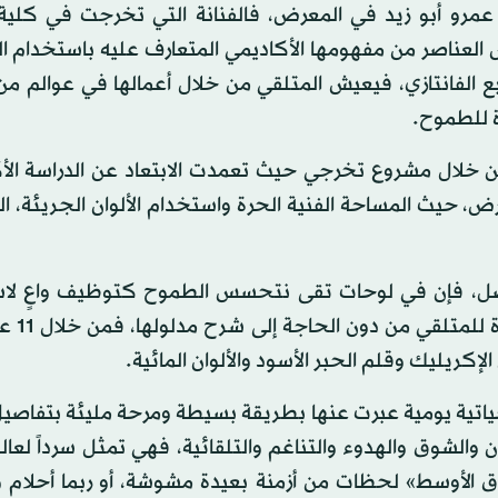
 عمرو أبو زيد في المعرض، فالفنانة التي تخرجت في كلية 
 2020، احتفت بتجريد بعض العناصر من مفهومها الأكاديمي المتعارف عليه باستخد
بع الفانتازي، فيعيش المتلقي من خلال أعمالها في عوالم من
ة للطموح.
 من خلال مشروع تخرجي حيث تعمدت الابتعاد عن الدراسة الأ
، حيث المساحة الفنية الحرة واستخدام الألوان الجريئة، ال
أفضل، فإن في لوحات تقى نتحسس الطموح كتوظيف واعٍ لا
الألوان والعناصر المبهجة
كريليك وقلم الحبر الأسود والألوان المائية.
مال عبارة عن مشاهد حياتية يومية عبرت عنها بطريقة بسيطة ومرحة مليئة بتفا
والشوق والهدوء والتناغم والتلقائية، فهي تمثل سرداً لع
 الأوسط» لحظات من أزمنة بعيدة مشوشة، أو ربما أحلام و