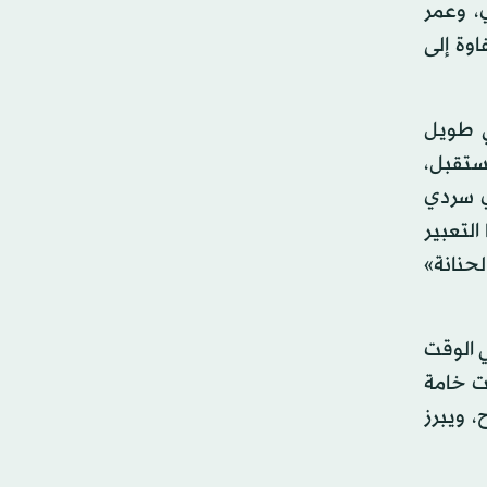
، وعمر
وة إلى
ي طويل
مستقبل،
ي سردي
لتعبير
لحنانة»
ي الوقت
ت خامة
، ويبرز