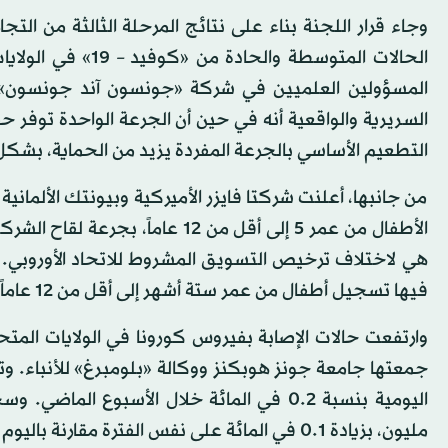
الحالات المتوسطة و
المسؤولين العلميين في شركة «جونسون آند جونسون»، إ
التطعيم الأساسي بالجرعة المفردة يزيد من الحماية، بشكل 
من جانبها، أعلنت شركتا فايزر الأميركية وبيونتك الألمانية 
هي لاختلاف ترخيص التسويق المشروط للاتحاد الأوروبي. و
فيها تسجيل أطفال من عمر ستة أشهر إلى أقل من 12 عاماً.
جمعتها جامعة جونز هوبكنز ووكالة «بلومبرغ» للأنباء. وت
مليون، بزيادة 1.‏0 في المائة على نفس الفترة مقارنة باليوم السابق.