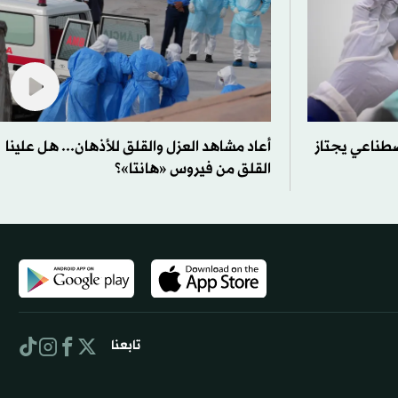
صطناعي يجتاز
أعاد مشاهد العزل والقلق للأذهان... هل علينا
القلق من فيروس «هانتا»؟
تابعنا