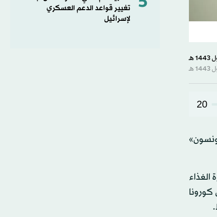
5
تغيير قواعد الدعم العسكري
لإسرائيل
20
جونسون»
 الغذاء
وس كورونا