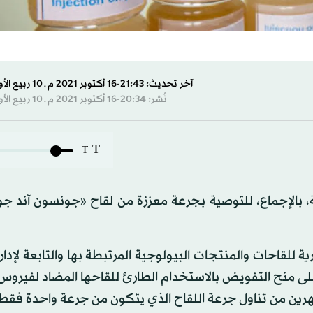
آخر تحديث: 21:43-16 أكتوبر 2021 م ـ 10 ربيع الأول 1443 هـ
نُشر: 20:34-16 أكتوبر 2021 م ـ 10 ربيع الأول 1443 هـ
T
T
كية، بالإجماع، للتوصية بجرعة معززة من لقاح «جونسون آند 
لقاحات والمنتجات البيولوجية المرتبطة بها والتابعة لإدارة
صوتاً، ودون أي معارضة على منح التفويض بالاستخدام الطارئ للقاحها المضاد لفير