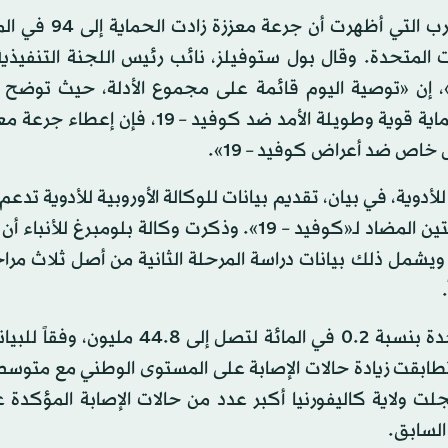
وجاء قرار اللجنة بناء على نتائج المرحلة الثالثة من التج
الحادة من «كوفيد – 19» في الولايات المتحدة. وقال بول ستوفيلز، نائب رئيس اللجنة التنف
ن «توصية اليوم قائمة على مجموع الأدلة، حيث توضح ال
السريرية والواقعية أنه في حين أن الجرعة الواحدة توفر حماية قوية وطويلة الأمد ضد كوفيد
خاص ضد أعراض كوفيد – 19».
للأدوية، في بيان، تقديم بيانات للوكالة الأوروبية للأدوية تدع
الأطفال من عمر 5 إلى أقل من 12 عاماً، بجرعة لقاح الشركتين المضاد لـ«كوفيد – 19». وذكرت وكالة بلومب
يشمل ذلك بيانات دراسة المرحلة الثانية من أصل ثلاث مرا
وارتفعت حالات الإصابة بفيروس كورونا في الولايات المتحدة بنسبة 2.‏0 في المائة لتصل إل
طابقت زيادة حالات الإصابة على المستوى الوطني مع متوسط 