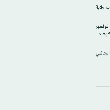
العدد الإجمالي إلى 96640 حالة. وشهدت ولاية
ي غضون ذلك، تتأهب الولايات المتحدة لفتح حدودها أمام المسافرين الدوليين الحاصلين على اللقاح اعتباراً من 8 نوفمبر
كوفيد –
الجانبي