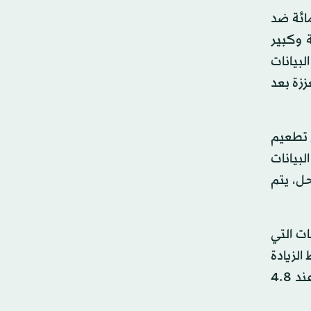
ارب التي أظهرت أن جرعة معززة زادت الحماية إلى 94 في المائة ضد
يذية وكبير
بيانات
 – 19، فإن إعطاء جرعة معززة بعد
م تطعيم
رغ للأنباء أن البيانات
حل، يتم
ى 8.‏44 مليون، وفقاً للبيانات التي
الزيادة
اليومية بنسبة 2.‏0 في المائة خلال الأسبوع الماضي. وسجلت ولاية كاليفورنيا أكبر عدد من حالات الإصابة المؤكدة عند 8.‏4