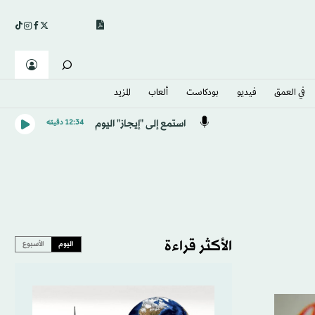
في العمق
فيديو
بودكاست
ألعاب
المزيد
استمع إلى "إيجاز" اليوم
12:34 دقيقه
الأكثر قراءة
اليوم
الأسبوع