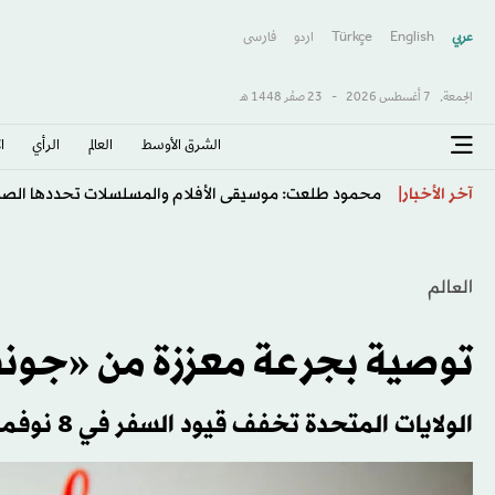
عربي
English
Türkçe
اردو
فارسى
الجمعة,
7 أغسطس 2026
-
23 صفَر 1448 هـ
الشرق الأوسط​
العالم
الرأي
ا
محمود طلعت: موسيقى الأفلام والمسلسلات تحددها الصورة 
آخر الأخبار
العالم
توصية بجرعة معززة من «جون
الولايات المتحدة تخفف قيود السفر في 8 نوفمبر