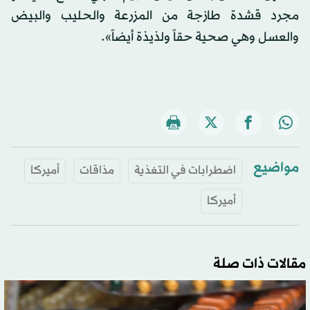
مجرد قشدة طازجة من المزرعة والحليب والبيض
والعسل وهي صحية حقاً ولذيذة أيضاً».
مواضيع
اضطرابات في التغذية
مذاقات
أميركا
أميركا
مقالات ذات صلة