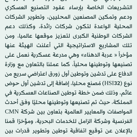
التشريعات الخاصة بإرساء عقود التصنيع العسكري
ودعم وتمكين المصنعين المحليين، وتطوير الشركات
المحلية الواعدة لتكون شركات رائدة، وكذلك دعم
الشركات الوطنية الكبرى لتعزيز موقعها عالميا، ومن
تلك المشاريع الاستراتيجية التي أعلنت الهيئة عنها
مؤخراً « عربة الدهناء» وهي مدرعة عسكرية نعمل على
تصنيعها وتوطينها محلياً، كما عملنا بالتعاون مع وزارة
الدفاع على تدشين وتوطين أول زورق اعتراضي سريع من
نوع (HSI32) مُصنع محليا، إضافة إلى تدشين أول حوض
عائم، وذلك ضمن خطة توطين الصناعات العسكرية في
المملكة، حيث تم تصنيعها وتوطينها محليًا وفق أحدث
المواصفات والمعايير العالمية بتعاون بين شركة CMN
الفرنسية وشركة الزامل للخدمات البحرية، ومؤخرًا قمنا
بالإعلان عن توقيع اتفاقية توطين وتطوير قدرات بين