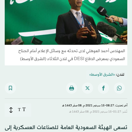
المهندس أحمد العوهلي لدى تحدثه مع وسائل الإعلام أمام الجناح
السعودي بمعرض الدفاع DESI في لندن الثلاثاء (الشرق الأوسط)
لندن:
«الشرق الأوسط»
آخر تحديث: 08:27-15 سبتمبر 2021 م ـ 08 صفَر 1443 هـ
T
T
نُشر: 01:27-15 سبتمبر 2021 م ـ 08 صفَر 1443 هـ
تسعى الهيئة السعودية العامة للصناعات العسكرية إلى