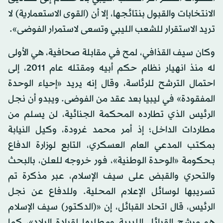
الانتخابات والقبول بنتائجها، إلا أن (القوى الاستعمارية) لا
تريد الاستقرار للشعب الليبي وتسعى لاستمرار الفوضى».
وكان سيف القذافي، لمح في مقابلة صحافية، هي الأولى
له منذ انهيار نظام حكم أبيه ومقتله عام 2011، إلى
احتمال الترشح للرئاسة، وقال إنه يريد «إحياء الوحدة
المفقودة» في ليبيا بعد عقد من الفوضى. ويبدو أن نجل
الرئيس الذي تطارده المحكمة الجنائية، لن يسلم من
مطاردات الداخل؛ إذ أمر محمد غرودة، وكيل النيابة
بمكتب المدعي العام العسكري، التابع لوزارة الدفاع
بـحكومة «الوحدة الوطنية»، فور خروجه للعلن، بالبحث
والتحري والقبض على سيف الإسلام، عبر مذكرة تم
تسريبها لوسائل الإعلام المحلية. وللدفاع عن نجل
الرئيس، قال اتحاد القبائل، إن «(الدكتور) سيف الإسلام
هو مرشح القبائل الليبية ومطلبها لقيادة البلاد»، كما