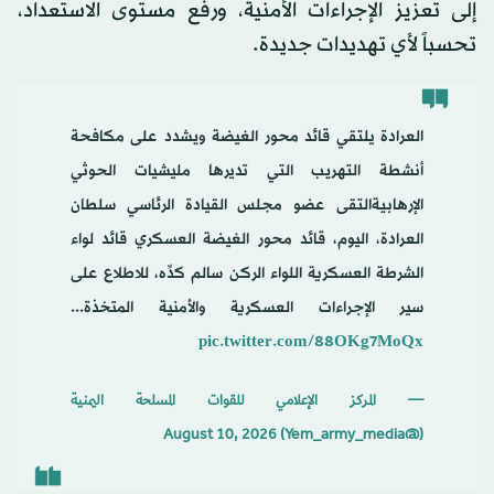
إلى تعزيز الإجراءات الأمنية، ورفع مستوى الاستعداد،
تحسباً لأي تهديدات جديدة.
العرادة يلتقي قائد محور الغيضة ويشدد على مكافحة
أنشطة التهريب التي تديرها مليشيات الحوثي
الإرهابيةالتقى عضو مجلس القيادة الرئاسي سلطان
العرادة، اليوم، قائد محور الغيضة العسكري قائد لواء
الشرطة العسكرية اللواء الركن سالم كدِّه، للاطلاع على
سير الإجراءات العسكرية والأمنية المتخذة...
pic.twitter.com/88OKg7MoQx
— المركز الإعلامي للقوات المسلحة اليمنية
August 10, 2026
(@Yem_army_media)