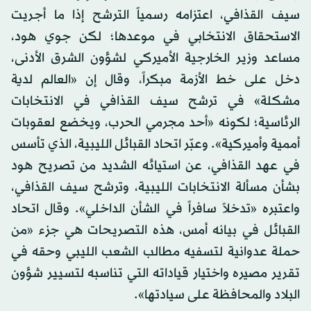
سيف القذافي، اعتزامه رسمياً الترشح إذا ما أجريت
الاستحقاق الانتخابي في موعدها؛ لكن جوي هود،
مساعد وزير الخارجية الأميركي لشؤون الشرق الأدنى،
دخل على خط الأزمة مبكراً، وقال إن «العالم لدية
مشكلة» في ترشح سيف القذافي في الانتخابات
الرئاسية؛ لكونه «أحد مجرمي الحرب، ويخضع لعقوبات
أممية وأميركية». وعبّر اتحاد القبائل الليبية، الذي تأسس
في عهد القذافي، عن استيائه الشديد من تصريح هود
بشأن مسألة الانتخابات الليبية، وترشح سيف القذافي،
واعتبره «تدخلاً سافراً في الشأن الداخلي». وقال اتحاد
القبائل في بيانه أمس، هذه التصريحات هي جزء «من
حملة عدوانية لتسفيه مطالب الشعب الليبي وحقه في
تقرير مصيره واختيار قياداته التي تناسبه لتسيير شؤون
البلاد والمحافظة على سيادتها».