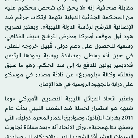
مقابلة صحافية، إنه «لا يحق لأي شخص محكوم عليه
من المحكمة الجنائية الدولية بتهمة ارتكاب جرائم ضد
الإنسانية الترشح لرئاسة الدولة الليبية». ويعتبر تصريح
هود أول موقف أميركا معارض لترشح سيف القذافي،
وسعيه للحصول على دعم دولي، قُبيل خروجه للعلن،
في حين أنه يحظى بمساندة روسية يقودها الرئيس
فلاديمير بوتين للدفع به إلى سد الحكم، وهو ما سبق
ونقلته وكالة «بلومبرغ» عن ثلاثة مصادر في موسكو
على دراية بالجهود الروسية في هذا الإطار.
واعتبر اتحاد القبائل الليبية التصريح الأميركي «وما
شبهه هو استمرار لحملة ضد الشعب الليبي بدأت عام
2011 بغارات الـ(ناتو)، وصواريخ الدمار المحرم دولياً»، التي
وصفها بـ«الهمجية»، ورأى الاتحاد أنه «بعد معاناة تجاوزت
السنوات العشر أقرّ الشعب الليبي بالاحتكام إلى صناديق