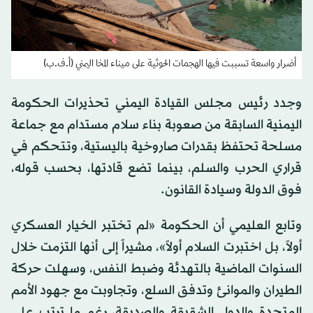
أضرار واسعة تسببت فيها الهجمات الحوثية على ميناء المخا اليمني (أ.ف.ب)
وجدد رئيس مجلس القيادة اليمني تحذيرات الحكومة
اليمنية السابقة من صعوبة بناء سلام مستدام مع جماعة
مسلحة تحتفظ بقدرات صاروخية باليستية، وتتحكم في
قراري الحرب والسلم، بينما تضع قادتها، بحسب قوله،
فوق الدولة وسيادة القانون.
وتابع العليمي أن الحكومة «لم تختبر الخيار العسكري
أولاً، بل اختبرت السلام أولاً»، مشيراً إلى أنها التزمت خلال
السنوات الماضية بالتهدئة وضبط النفس، وسهلت حركة
الطيران والموانئ وتدفق السلع، وتجاوبت مع جهود الأمم
المتحدة والدول الشقيقة والصديقة، رغم ما ترتب على