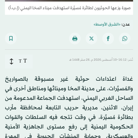
صورة وزعها الحوثيون لطائرة مُسيَّرة استهدفت ميناء المخا اليمني (إ.ب.أ)
عدن:
«الشرق الأوسط»
T
نُشر: 16:12-10 أغسطس 2026 م ـ 26 صفَر 1448 هـ
T
غداة اعتداءات حوثية غير مسبوقة بالصواريخ
والمُسيَّرات، على مدينة المخا ومينائها ومناطق أخرى في
الساحل الغربي اليمني، استهدفت الجماعة المدعومة من
إيران، الاثنين، مديرية حريب التابعة لمحافظة مأرب
بطائرة مُسيَّرة، في وقت تتجه فيه السلطات والقوات
الحكومية اليمنية إلى رفع مستوى الجاهزية الأمنية
والعسكرية، وحماية المنشآت الحيوية في المهرة