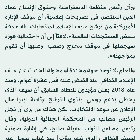
ورأى رئيس منظمة الديمقراطية وحقوق الإنسان عماد
الدين المنتصر، في تصريحات إعلامية، أن موقف الإدارة
الأميركية من ترشح سيف الإسلام للانتخابات «له علاقة
ببعض المستجدات العالمية»، لافتاً إلى أن «احتمالية فوزه
سيجعلها في موقف محرج وصعب، وعليها أن تقوم
بمواجهته».
وللعلم، لا توجد جهة محددة أو مخولة الحديث عن سيف
الإسلام القذافي منذ القبض عليه قبل عشرة أعوام. ومنذ
عام 2018 يعلن مؤيدون للنظام السابق، أن سيف، الذي
يحظى بدعم روسي، ينتوي الترشح لرئاسة ليبيا حال
الإعلان عن موعد الانتخابات؛ لكن هناك من يرى أن نجل
الرئيس مطالب من المحكمة الجنائية الدولية، وقال
رئيس مجلس النواب عقيلة صالح، في إشارة ضمنية
لسيف القذافي، الذي ظهر مؤخراً بعد غياب طويل عبر