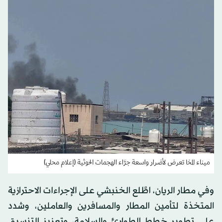
ميناء المخا تعرض لأضرار واسعة جرَّاء الهجمات الحوثية (إعلام محلي)
وفي مطار الريان، اطَّلع الخنبشي على الإجراءات الاحترازية
المتخذة لتأمين المطار والمسافرين والعاملين، وشدد
على تطوير خطط الطوارئ والسلامة، وتعزيز التنسيق