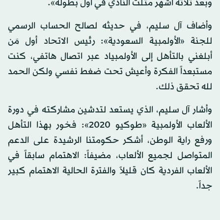
وبعد ثلاثة أشهر مثلت النادي في أول بطولة».
وأضاف آل سليم، في حديثه لصالح الحساب الرسمي
للجنة «الأولمبية السعودية»: رئيس الاتحاد أول مَن
أبلغني بالتأهل إلى الأولمبياد عبر اتصال هاتفي، كنت
مستبعداً الفكرة وأعيش تحت ضغط نفسي ولكن الحمد
لله تحقق ذلك.
وأشار آل سليم، الذي يستعد لتدشين مشاركته في دورة
الألعاب الأولمبية «طوكيو 2020»: فخور بهذا التأهل
ورفع راية الوطن، أشكر حكومتنا الرشيدة على الدعم
المتواصل لجميع الألعاب، مضيفاً: الاهتمام سابقاً في
الألعاب الفردية كان قليلاً والفترة الحالية الاهتمام كبير
جداً.