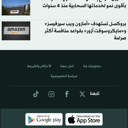
بأقوى نمو لخدماتها السحابية منذ 4 سنوات
بروكسل تستهدف «أمازون ويب سيرفيسز»
و«مايكروسوفت أزور» بقواعد منافسة أكثر
صرامة
معلومات عنا
اعلن معنا
الأحكام والشروط
سياسة الخصوصية
تابعنا