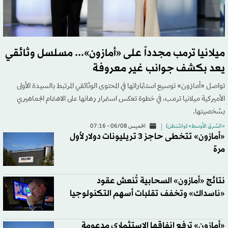
ميلانيا ترمب مجدداً على «أمازون»... مسلسل وثائقي
يعد بكشف جوانب غير معروفة
تواصل «أمازون» توسيع استثماراتها في المحتوى الوثائقي المرتبط بالسيدة الأولى
الأميركية ميلانيا ترمب، في خطوة تعكس استمرار رهانها على الاهتمام الجماهيري
بشخصيتها.
«الشرق الأوسط» (واشنطن)
الخميس 06/08 - 07:16
«أمازون» تتخطى حاجز 3 تريليونات دولار لأول
مرة
نتائج «أمازون» السحابية تُنعش عقود
«ناسداك» وتخفف تقلبات أسهم التكنولوجيا
«أمازون» ترفع إنفاقها الاستثماري مدعومة