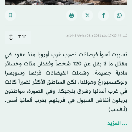
T
نُشر: 23:44-17 يوليو 2021 م ـ 08 ذو الحِجّة 1442 هـ
T
تسببت أسوأ فيضانات تضرب غرب أوروبا منذ عقود في
مقتل ما لا يقل عن 120 شخصاً وفقدان مئات وخسائر
مادية جسيمة. وشملت الفيضانات فرنسا وسويسرا
ولوكسمبورغ وهولندا، لكن المناطق الأكثر تضرراً كانت
في غرب ألمانيا وشرق بلجيكا. وفي الصورة، مواطنون
يزيلون أنقاض السيول في قريتهم بغرب ألمانيا أمس.
(أ.ف.ب)
... المزيد