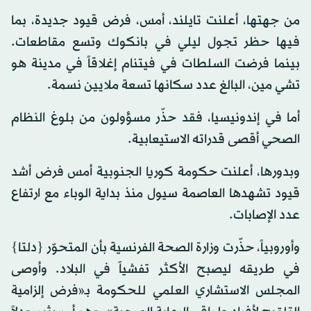
من جهتها، أعلنت تايلند، أمس، فرض قيود جديدة، بما
فيها حظر تجول ليلي في بانكوك وتسع مقاطعات.
بينما فرضت السلطات في فيتنام إغلاقاً في مدينة هو
تشي مين، البالغ عدد سكانها تسعة ملايين نسمة.
أما في إندونيسيا، فقد حذّر مسؤولون من بلوغ النظام
الصحي أقصى قدراته الاستيعابية.
وبدورها، أعلنت حكومة كوريا الجنوبية أمس فرض أشد
قيود تشهدها العاصمة سيول منذ بداية الوباء مع ارتفاع
عدد الإصابات.
وأوروبياً، حذّرت وزارة الصحة الفرنسية بأن المتحوّر {دلتا}
في طريقه ليصبح الأكثر تفشياً في البلاد. وأوصى
المجلس الاستشاري العلمي للحكومة بـ«فرض إلزامية