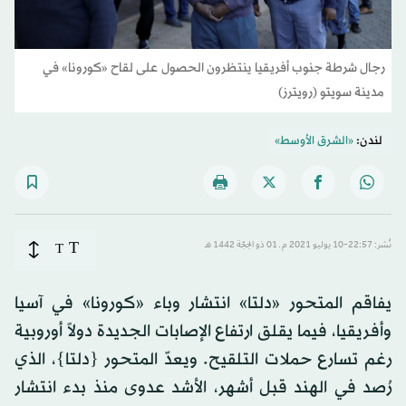
رجال شرطة جنوب أفريقيا ينتظرون الحصول على لقاح «كورونا» في
مدينة سويتو (رويترز)
لندن:
«الشرق الأوسط»
T
نُشر: 22:57-10 يوليو 2021 م ـ 01 ذو الحِجّة 1442 هـ
T
يفاقم المتحور «دلتا» انتشار وباء «كورونا» في آسيا
وأفريقيا، فيما يقلق ارتفاع الإصابات الجديدة دولاً أوروبية
رغم تسارع حملات التلقيح. ويعدّ المتحور {دلتا}، الذي
رُصد في الهند قبل أشهر، الأشد عدوى منذ بدء انتشار