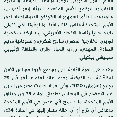
العام للقرن الأفريقي بارفيه أونانغا - أنيانغا، والمديرة
التنفيذية لبرنامج الأمم المتحدة للبيئة إنغر أندرسن،
والمندوب الدائم لجمهورية الكونغو الديمقراطية لدى
الأمم المتحدة أيغناس غاتا مافيتا وا لوفوتا الذي تتولى
بلاده حالياً رئاسة الاتحاد الأفريقي، بمشاركة شخصية
لوزيري الخارجية المصري سامح شكري، والسودانية مريم
الصادق المهدي، ووزير المياه والري والطاقة الإثيوبي
سيليشي بيكيلي.
وهذه هي المرة الثانية التي يجتمع فيها مجلس الأمن
لمناقشة سد النهضة، بعدما عقد اجتماعاً آخر في 29
يونيو (حزيران) 2020. وفي حينه، طلبت مصر من الدول
غير الأعضاء في المجلس تطبيق المادة 35 من ميثاق
الأمم المتحدة، ما يسمح لأي عضو في الأمم المتحدة
بـ«عرض أي نزاع أو أي حالة مشار إليها في المادة 34»،