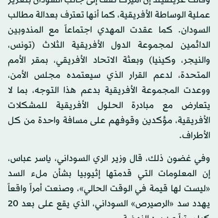
وقالت غرينفيلد إن أميركا تقف إلى جانب السودان بتعزيز
عملية الوساطة الأفريقية، كما أنها تعترف بعدالة مطالب
السودان. كما عقدت المهدي اجتماعاً مع المندوبين
الدائمين لمجموعة الدول الأفريقية الثلاث (تونس،
والنيجر، وكينيا) وبعثة الاتحاد الأفريقي، بمقر الأمم
المتحدة، لدعم القرار الذي سيعتمده مجلس الأمن،
ووعدت المجموعة الأفريقية بدعم هذا التوجه، بما لا
يتعارض مع مبادرة الحلول الأفريقية للمشكلات
الأفريقية، مؤكدين وقوفهم على مسافة واحدة من كل
الأطراف.
وفي غضون ذلك، قال وزير الري السوداني، ياسر عباس،
إن المعلومات التي قدمتها إثيوبيا بشأن ملء السد
«ليست لها قيمة في الوقت الحالي»، وصنعت أمراً واقعاً
يهدد سد «الرصيرص» السوداني، الذي يقع على بعد 20