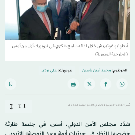
أنطونيو غوتيريش خلال لقائه سامح شكري في نيويورك أول من أمس
(الخارجية المصرية)
الخرطوم:
محمد أمين ياسين
نيويورك:
علي بردى
T
نُشر: 22:47-8 يوليو 2021 م ـ 29 ذو القِعدة 1442 هـ
T
شدّد مجلس الأمن الدولي، أمس، في جلسة طارئة
خصّصها للنظر في حيثيات أزمة «سد النهضة» الإثيوبي،