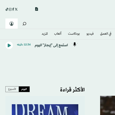
في العمق
فيديو
بودكاست
ألعاب
المزيد
استمع إلى "إيجاز" اليوم
12:34 دقيقه
الأكثر قراءة
اليوم
الأسبوع