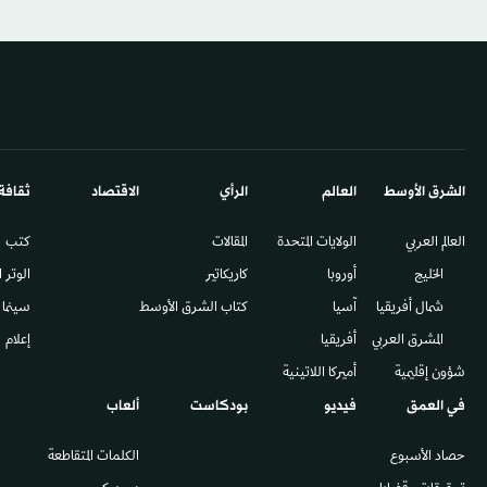
الشرق الأوسط​
العالم
الرأي
الاقتصاد
ثقافة
العالم العربي
الولايات المتحدة
المقالات
كتب
الخليج
أوروبا
كاريكاتير
الوتر 
شمال أفريقيا
آسيا
كتاب الشرق الأوسط
سينما
المشرق العربي
أفريقيا
إعلام
شؤون إقليمية
أميركا اللاتينية
في العمق
فيديو
بودكاست
ألعاب
حصاد الأسبوع
الكلمات المتقاطعة