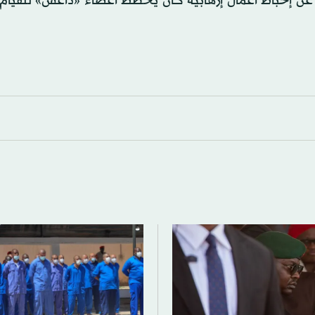
) عن إحباط أعمال إرهابية كان يخطط أعضاء «داعش» للقيام