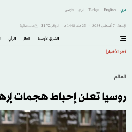
عربي
English
Türkçe
اردو
فارسى
الجمعة,
7 أغسطس 2026
-
23 صفَر 1448 هـ
الرياض
℃
31
سماء صافية
الشرق الأوسط​
العالم
الرأي
ا
طرابزون يكتب صفحة جديدة مع صلاح… استقبال أسطور
آخر الأخبار
العالم
روسيا تعلن إحباط هجمات إرهاب