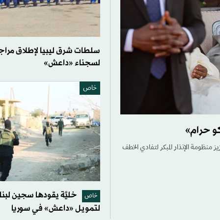
سلطات شرق ليبيا لإطلاق مرا
لسجناء «داعش»
خاص
 تعزيز منظومة الإنذار المبكر لتفادي الخطف
خليَّة يقودها سجين لبن
خاص
لتمويل «داعش» في سوريا