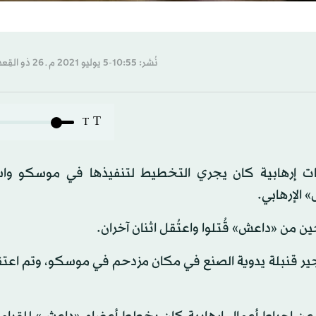
نُشر: 10:55-5 يوليو 2021 م ـ 26 ذو القِعدة 1442 هـ
T
T
مات إرهابية كان يجري التخطيط لتنفيذها في موسكو واس
 الإرهابي.
 من «داعش» قُتلوا واعتُقل اثنان آخران.
ير قنبلة يدوية الصنع في مكان مزدحم في موسكو، وتم اعتقا