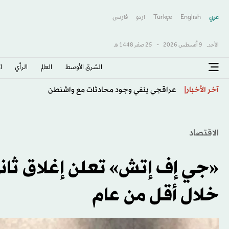
عربي
English
Türkçe
اردو
فارسى
الأحد,
9 أغسطس 2026
-
25 صفَر 1448 هـ
الشرق الأوسط​
العالم
الرأي
ا
كندا تسابق الزمن لإبرام اتفاق مع أميركا قبل دخول «رسوم
آخر الأخبار
الاقتصاد
«جي إف إتش» تعلن إغلاق ثا
خلال أقل من عام