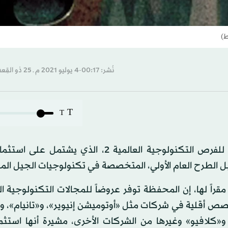
ط)
نُشر: 00:17-4 يوليو 2021 م ـ 25 ذو القِعدة 1442 هـ
T
T
أعلنت مجموعة «جي إف إتش» المالية إقفال محفظتها للفرص التكنولوجية العالمية 2، الذي
ل الطرح العام الأولي، المتخصصة في تكنولوجيات الجيل الم
قراً لها، إن المحفظة توفر عروضاً للمجالات التكنولوجية ا
ها حصص أقلية في شركات مثل «أوتوميشن إنيوير»، و«تانيام»،
و«كلافيو» وغيرها من الشركات الأخرى، مشيرة أنها استث