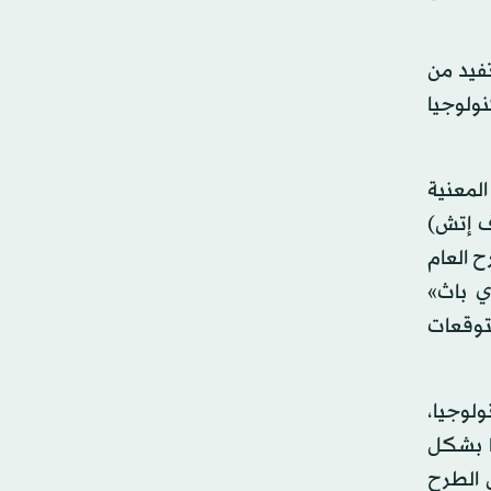
فيد من
نولوجيا
لمعنية
ف إتش)
 العام
يو آي باث»
توقعات
لوجيا،
ا بشكل
ل الطرح