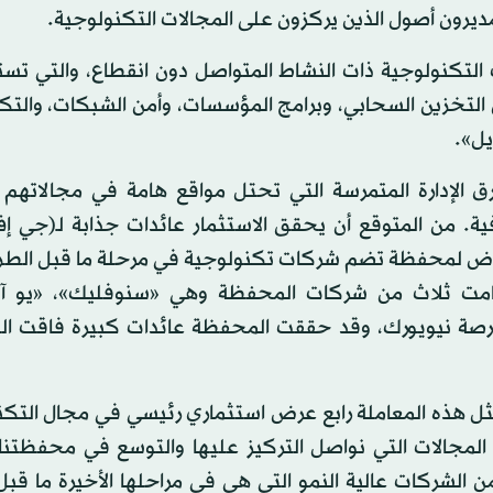
ديرون أصول الذين يركزون على المجالات التكنولوجية.
التكنولوجية ذات النشاط المتواصل دون انقطاع، والتي تست
 التخزين السحابي، وبرامج المؤسسات، وأمن الشبكات، والتك
يل».
ق الإدارة المتمرسة التي تحتل مواقع هامة في مجالاتهم ا
. من المتوقع أن يحقق الاستثمار عائدات جذابة لـ(جي إ
ض لمحفظة تضم شركات تكنولوجية في مرحلة ما قبل الطرح
لال الربع الأخير من عام 2020. حيث قامت ثلاث من شركات المحفظة وهي «سنوفليك»، «
رصة نيويورك، وقد حققت المحفظة عائدات كبيرة فاقت ال
ل هذه المعاملة رابع عرض استثماري رئيسي في مجال التكنو
ن المجالات التي نواصل التركيز عليها والتوسع في محفظتن
من الشركات عالية النمو التي هي في مراحلها الأخيرة ما قب