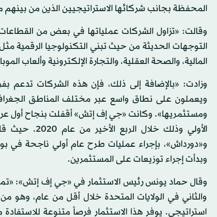
المحفظة بجانب شركائها الاستراتيجيين الذين من بينهم م
وقالت: «تزاول الشركات عملياتها في بعض من القطاعات 
التوجهات الحديثة من حيث تبني التكنولوجيا الرقمية مثل
المالية، والصحة العقلية، والتجارة الإلكترونية وألعاب الموبا
وزادت: «بالإضافة إلى ذلك، فإن هذه الشركات تدعم بفر
ويعملون على نطاق واسع عبر مختلف المناطق الجغرافية
ومستثمريها». وكانت «جي إف إتش» أقفلت بنجاح أول عر
الأولي وذلك خ
و«دورداش»، بإجراء عمليات طرح عام أولي ناجحة في بو
وبدأت إجراء توزيعات على المستثمرين.
وقال حماد يونس رئيس الاستثمار في «جي إف إتش»: «تمث
والثاني في الولايات المتحدة خلال أقل من عام، وهو م
استراتيجي. يوفر هذا الاستثمار فرصاً متنوعة للاستفادة 