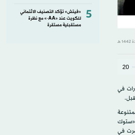
5
«فيتش» تؤكد التصنيف الائتماني
للكويت عند «AA-» مع نظرة
مستقبلية مستقرة
20
 يشتمل على استثمارات في
قبل.
لمتنوعة
 و«ستوك
مرت في