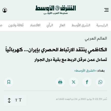
الرئيسية
الشرق الأوسط​
العالم
الرأي
الاقتصاد
ثقافة وفنون
صح
العالم العربي
الكاظمي ينتقد الارتباط الحصري بإيران... كهربائياً
تساءل عمن عرقل الربط مع بقية دول الجوار
بغداد:
«الشرق الأوسط»
T
نُشر: 22:39-3 يوليو 2021 م ـ 24 ذو القِعدة 1442 هـ
T