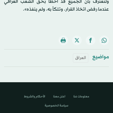
ولنعترف بأن الجميع قد أخطأ بحق الشعب العراقي
عندما رفض اتخاذ القرار، وتلكأ به، ولم ينفذه».
مواضيع
العراق
معلومات عنا
اعلن معنا
الأحكام والشروط
سياسة الخصوصية