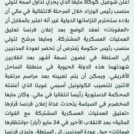
أعلن شوغيل كوكالا مايغا الذي يجري تداول اسمه لتولي
منصب رئيس الوزراء خلال المرحلة الانتقالية في مالي أن
بلاده ستحترم التزاماتها الدولية غير أنه اعتبر بالمقابل أن
«العقوبات» تعقد الوضع بعد إعلان فرنسا تعليق
العمليات العسكرية المشتركة. ومايغا مرشح لتولي
منصب رئيس حكومة يُفترض أن تحضر لعودة المدنيين
إلى السلطة في غضون تسعة أشهر بعد انقلابين
شهدتهما هذه الدولة الحيوية في منطقة الساحل
الأفريقي. ويمكن أن يتم تعيينه بعد مراسم مرتقبة
الاثنين لتنصيب الكولونيل أسيمي غويتا الذي أعلنته
المحكمة الدستورية رئيسا انتقاليا في مالي. وكان مايغا
المخضرم في السياسة يتحدث غداة إعلان فرنسا قرارها
«تعليق العمليات العسكرية المشتركة مع القوات
المالية» بعد الانقلاب الأخير في 24 مايو (أيار) «وانتظارها
ضمانات» حول عودة المدنيين إلى السلطة. وتبدي فرنسا