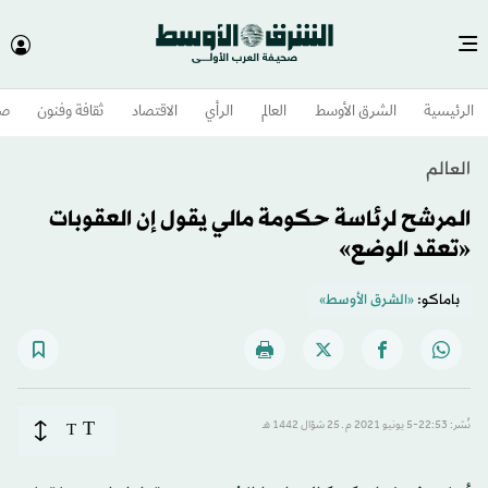
الرئيسية
الشرق الأوسط​
العالم
الرأي
الاقتصاد
ثقافة وفنون
صح
العالم
المرشح لرئاسة حكومة مالي يقول إن العقوبات
«تعقد الوضع»
باماكو:
«الشرق الأوسط»
T
نُشر: 22:53-5 يونيو 2021 م ـ 25 شوّال 1442 هـ
T