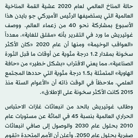
حالة المناخ العالمي لعام 2020 عشية القمة المناخية
العالمية التي يستضيفها الرئيس الأميركي جو بايدن هذا
الأسبوع بمشاركة نحو 40 من زعماء العالم. ووصف
غوتيريش ما ورد في التقرير بأنه «مقلق للغاية»، معدداً
«العواقب الوخيمة» ومنها أن عام 2020 «كان الأكثر
سخونة بمقدار 1.2 درجة مئوية عن أوقات ما قبل الثورة
الصناعية»، مما يعني الاقتراب «بشكل خطير» من «حافة
الهاوية» المتمثلة بـ1.5 درجة مئوية التي حددها المجتمع
العلمي، ملاحظاً في الوقت ذاته أن «الأعوام الستة منذ
2015 كانت الأكثر سخونة على الإطلاق».
وطالب غوتيريش بالحد من انبعاثات غازات الاحتباس
الحراري العالمية بنسبة 45 في المائة عن مستويات عام
2010 بحلول عام 2030 والوصول إلى صافي انبعاثات
صفرية بحلول عام 2050. وأعلن أن الأمم المتحدة «تقوم