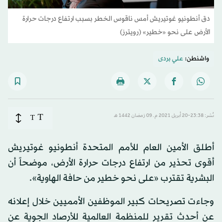
دق أنطونيو غوتيريش أمس ناقوس الخطر بسبب ارتفاع درجات حرارة
الأرض على نحو «خطير» (رويترز)
واشنطن:
علي بردى
T
نُشر: 23:38-20 أبريل 2021 م ـ 09 رَمضان 1442 هـ
T
أطلق الأمين العام للأمم المتحدة أنطونيو غوتيريش
أقوى تحذير من ارتفاع درجات حرارة الأرض، موضحاً أن
البشرية تقترب «على نحو خطير من حافة الهاوية».
وجاءت تصريحات كبير الموظفين الأمميين خلال إعلانه
عن أحدث تقرير للمنظمة العالمية للأرصاد الجوية عن