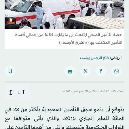
حصة التأمين الصحي ارتفعت إلى ما يقارب 54 % من إجمالي أقساط
التأمين المكتتب بها («الشرق الأوسط»)
الرياض:
فتح الرحمن يوسف
T
نُشر: 23:25-17 فبراير 2015 م ـ 28 ربيع الثاني 1436 هـ
T
يتوقع أن ينمو سوق التأمين السعودية بأكثر من 23 في
المائة للعام الجاري 2015، والذي يأتي متوافقا مع
القرارات الحكومية وتفعيلها والتي من أهمها التأمين على