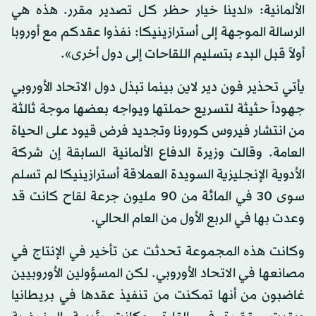
الألمانية: «لدينا خيار حظر كل تصدير مقرر. هذه هي
الرسالة الموجهة إلى أسترازينيكا: نفذوا عقدكم مع أوروبا
أولاً قبل البدء بتسليم اللقاحات إلى دول أخرى».
يأتي تحذير فون دير لاين بينما تبذل دول الاتحاد الأوروبي
جهوداً حثيثة لتسريع حملتها ويواجه بعضها موجة ثالثة
من انتشار فيروس كورونا وتجديد فرض قيود على الحياة
العامة. وقالت وزيرة الدفاع الألمانية السابقة إن شركة
الأدوية الإنجليزية السويدة العملاقة أسترازينيكا لم تسلم
سوى 30 في المائة من 90 مليون جرعة لقاح كانت قد
وعدت بها في الربع الأول من العام الحالي.
وكانت هذه المجموعة تحدثت عن تأخير في الإنتاج في
مصانعها في الاتحاد الأوروبي. لكن المسؤولين الأوروبيين
غاضبون من أنها تمكنت من تنفيذ عقدها في بريطانيا