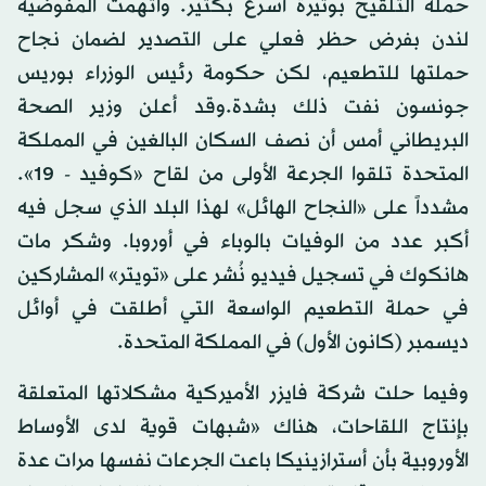
حملة التلقيح بوتيرة أسرع بكثير. واتهمت المفوضية
لندن بفرض حظر فعلي على التصدير لضمان نجاح
حملتها للتطعيم، لكن حكومة رئيس الوزراء بوريس
جونسون نفت ذلك بشدة.وقد أعلن وزير الصحة
البريطاني أمس أن نصف السكان البالغين في المملكة
المتحدة تلقوا الجرعة الأولى من لقاح «كوفيد - 19».
مشدداً على «النجاح الهائل» لهذا البلد الذي سجل فيه
أكبر عدد من الوفيات بالوباء في أوروبا. وشكر مات
هانكوك في تسجيل فيديو نُشر على «تويتر» المشاركين
في حملة التطعيم الواسعة التي أطلقت في أوائل
ديسمبر (كانون الأول) في المملكة المتحدة.
وفيما حلت شركة فايزر الأميركية مشكلاتها المتعلقة
بإنتاج اللقاحات، هناك «شبهات قوية لدى الأوساط
الأوروبية بأن أسترازينيكا باعت الجرعات نفسها مرات عدة