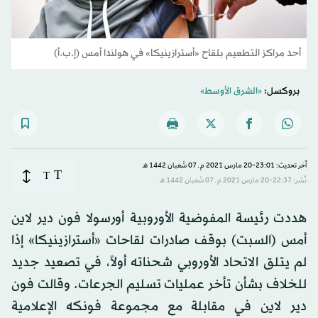
أحد مراكز التطعيم بلقاح «أسترازينيكا» في هولندا أمس (إ.ب.أ)
بروكسل:
«الشرق الأوسط»
آخر تحديث: 23:01-20 مارس 2021 م ـ 07 شَعبان 1442 هـ
T
T
نُشر: 22:37-20 مارس 2021 م ـ 07 شَعبان 1442 هـ
هددت رئيسة المفوضية الأوروبية أورسولا فون دير لاين
أمس (السبت) بوقف صادرات لقاحات «أسترازينيكا» إذا
لم يتلق الاتحاد الأوروبي شحناته أولاً، في تصعيد جديد
للخلاف بشأن تأخر عمليات تسليم الجرعات. وقالت فون
دير لاين في مقابلة مع مجموعة فونكه الإعلامية