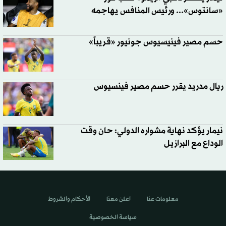
«سانتوس»... ورئيس المنافس يهاجمه
حسم مصير فينيسيوس جونيور «قريباً»
ريال مدريد يقرر حسم مصير فينسيوس
نيمار يؤكد نهاية مشواره الدولي: حان وقت
الوداع مع البرازيل
معلومات عنا
اعلن معنا
الأحكام والشروط
سياسة الخصوصية