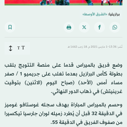
برازيليا:
«الشرق الأوسط»
T
نُشر: 13:36-1 مارس 2021 م ـ 18 رَجب 1442 هـ
T
وضع فريق بالميراس قدما على منصة التتويج بلقب
بطولة كأس البرازيل بعدما تغلب على جريميو 1 / صفر
مساء أمس (الأحد) (صباح اليوم (الاثنين) بتوقيت
غرينيتش) في ذهاب الدور النهائي.
وحسم بالميراس المباراة بهدف سجله غوستافو غوميز
في الدقيقة 32 قبل أن يُطرد زميله لوران جارسيا تيكسيرا
من صفوف الفريق في الدقيقة 55.