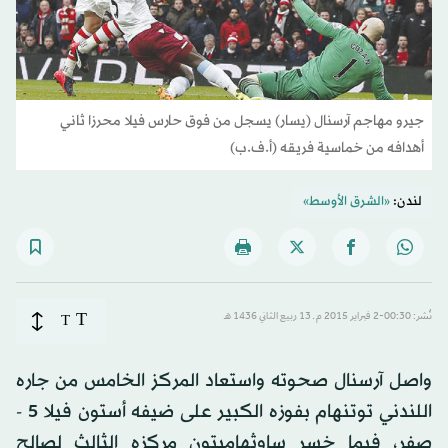
جيرو مهاجم آرسنال (يسار) يسجل من فوق حارس فيلا محرزا ثاني
أهدافه من خماسية فريقه (أ.ف.ب)
لندن:
«الشرق الأوسط»
T
نُشر: 00:30-2 فبراير 2015 م ـ 13 ربيع الثاني 1436 هـ
T
واصل آرسنال صحوته واستعاد المركز الخامس من جاره
اللندني توتنهام بفوزه الكبير على ضيفه أستون فيلا 5 -
صفر، فيما خسر ساوثهامبتون مركزه الثالث لصالح