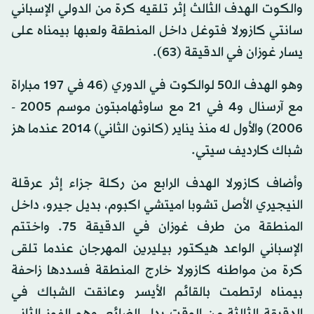
والكوت الهدف الثالث إثر تلقيه كرة من الدولي الإسباني
سانتي كازورلا فتوغل داخل المنطقة ولعبها بيمناه على
يسار غوزان في الدقيقة (63).
وهو الهدف الـ50 لوالكوت في الدوري (46 في 197 مباراة
مع آرسنال و4 في 21 مع ساوثهامبتون موسم 2005 -
2006) والأول له منذ يناير (كانون الثاني) 2014 عندما هز
شباك كارديف سيتي.
وأضاف كازورلا الهدف الرابع من ركلة جزاء إثر عرقلة
النيجيري الأصل تشوبا اميتشي اكبوم، بديل جيرو، داخل
المنطقة من طرف غوزان في الدقيقة 75. واختتم
الإسباني الواعد هيكتور بيليرين المهرجان عندما تلقى
كرة من مواطنه كازورلا خارج المنطقة فسددها زاحفة
بيمناه ارتطمت بالقائم الأيسر وعانقت الشباك في
الدقيقة الثالثة من الوقت بدل الضائع. وهو الفوز الثاني