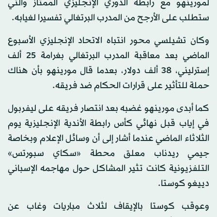
لمورينهو مع رابطة الدوري الإنجليزي الممتاز والتي
ستطلب على الأرجح من المدرب البرتغالي تفسيرا لغيابه.
وكان تشيلسي محور انتباه الاتحاد الإنجليزي الأسبوع
الماضي بعد معاقبة المدرب البرتغالي بغرامة 25 ألف
إسترليني، 38 ألف دولار، بعدما قال مورينهو بأن هناك
حملة للتأثير على قرارات الحكام ضد فريقه.
كما أبدى مورينهو غضبه بعد انتصار فريقه على ليفربول
في إياب قبل نهائي كأس رابطة الأندية الإنجليزية يوم
الثلاثاء الماضي عندما أشار إلى أن وسائل الإعلام وبخاصة
جيمي ريدناب معلق محطة «سكاي سبورتس»
التلفزيونية كانت تثير المشاكل حول مهاجمه الإسباني
دييغو كوستا.
وعوقب كوستا بالإيقاف لثلاث مباريات وغاب عن