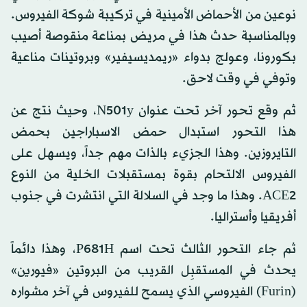
نوعين من الأحماض الأمينية في تركيبة شوكة الفيروس.
وبالمناسبة حدث هذا في مريض بمناعة منقوصة أصيب
بكورونا، وعولج بدواء «ريمديسيفير» وبروتينات مناعية
وتوفي في وقت لاحق.
ثم وقع تحور آخر تحت عنوان N501y، وحيث نتج عن
هذا التحور استبدال حمض الاسباراجين بحمض
التايروزين. وهذا الجزيء بالذات مهم جداً، ويسهل على
الفيروس الالتحام بقوة بمستقبلات الخلية من النوع
ACE2. وهذا ما وجد في السلالة التي انتشرت في جنوب
أفريقيا وأستراليا.
ثم جاء التحور الثالث تحت اسم P681H، وهذا دائماً
يحدث في المستقبِل القريب من البروتين «فيورين»
(Furin) الفيروسي الذي يسمح للفيروس في آخر مشواره