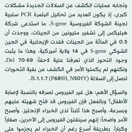
وتجابه عمليات الكشف عن السلالات الجديدة مشكلات
كبرى، إذ يكون العديد من تحاليل البلمرة PCR سلبية
لجينة الشوكة الفيروسية S-gene، ما استدعى شركة
هيليكس إلى تشفير مليونين من الجينات، ووجدت أن
0.5 في المائة من الجينات فقدت الإيجابية في الجين
الشوكي S-gene في 14 ولاية أميركية، وهذا ما يثبت
وجود التحور الذي تعرفنا علية لاحقاً: 69-70 Del،
ولكنهم لم يكملوا الأمر في الكشف عن بقية التحورات
لنصل إلى السلالة B.1.1.7 (P681H, N501Y).
والسؤال الأهم: هل غير الفيروس تصرفه بالنسبة لإصابة
الأطفال؟ وبالفعل فإن الفيروس قد فتح شهيته عليهم
وبسرعة، وأصبح هذا ثابتاً لدى الخبراء الإنجليز. وأصبح
الأمر واضحاً: إنهم سينقلون الفيروس إلى الآخرين، صغاراً
وكباراً، بطريقة أسرع رغم أن الخبراء لم يجزموا على