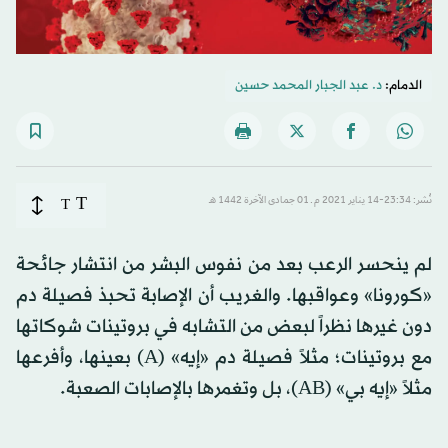
الدمام:
د. عبد الجبار المحمد حسين
T
نُشر: 23:34-14 يناير 2021 م ـ 01 جمادى الآخرة 1442 هـ
T
لم ينحسر الرعب بعد من نفوس البشر من انتشار جائحة
«كورونا» وعواقبها. والغريب أن الإصابة تحبذ فصيلة دم
دون غيرها نظراً لبعض من التشابه في بروتينات شوكاتها
مع بروتينات؛ مثلاً فصيلة دم «إيه» (A) بعينها، وأفرعها
مثلاً «إيه بي» (AB)، بل وتغمرها بالإصابات الصعبة.