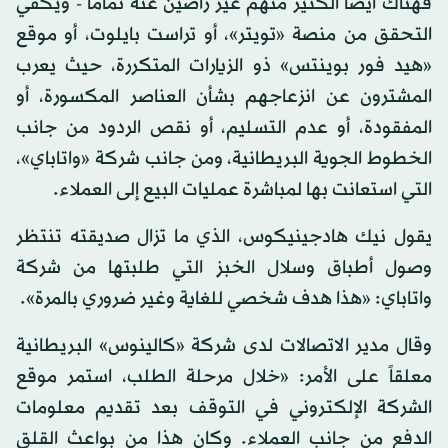
فهناك أيضاً الكثير منهم غير راضين عنه تماماً - ويكفي
التحقق من منصة «تويتر»، أو تراست بايلوت، أو موقع
«هيد فور بوينتس» ذو الزيارات المتكررة، حيث يعرب
المشترون عن انزعاجهم بشأن العناصر المكسورة، أو
المفقودة، أو عدم التسليم، أو نقص الردود من جانب
الخطوط الجوية البريطانية، ومن جانب شركة «واتاباي»،
التي استعانت بها لمباشرة عمليات البيع إلى العملاء.
يقول نيك هادجينيكوس، الذي ما تزال صديقته تنتظر
وصول أطباق وسلال الخبز التي طلبتها من شركة
واتاباي: «هذا هدف شخصي للغاية وغير ضروري بالمرة».
وقال مدير الاتصالات لدى شركة «كالينوس» البريطانية
معلقاً على الأمر: «خلال مرحلة الطلب، استمر موقع
الشركة الإلكتروني في التوقف بعد تقديم معلومات
الدفع من جانب العملاء. وكان هذا من بواعث القلق