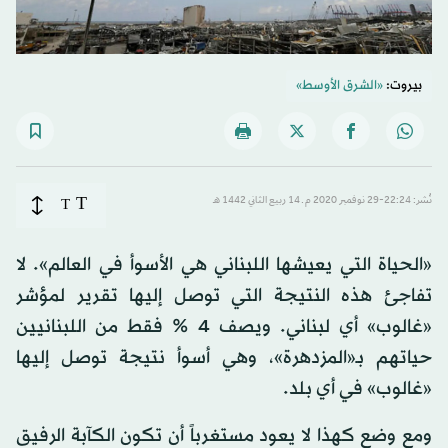
بيروت:
«الشرق الأوسط»
T
نُشر: 22:24-29 نوفمبر 2020 م ـ 14 ربيع الثاني 1442 هـ
T
«الحياة التي يعيشها اللبناني هي الأسوأ في العالم». لا
تفاجئ هذه النتيجة التي توصل إليها تقرير لمؤشر
«غالوب» أي لبناني. ويصف 4 % فقط من اللبنانيين
حياتهم بـ«المزدهرة»، وهي أسوأ نتيجة توصل إليها
«غالوب» في أي بلد.
ومع وضع كهذا لا يعود مستغرباً أن تكون الكآبة الرفيق