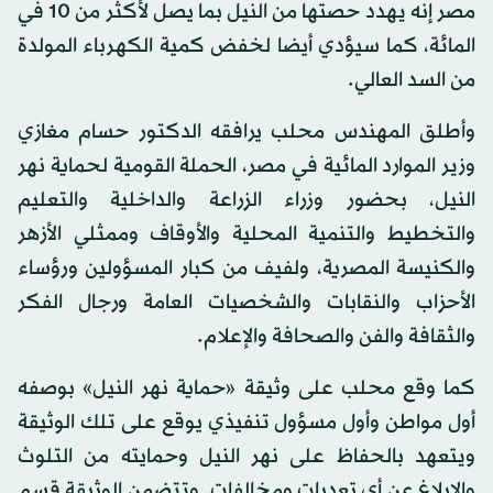
مصر إنه يهدد حصتها من النيل بما يصل لأكثر من 10 في
المائة، كما سيؤدي أيضا لخفض كمية الكهرباء المولدة
من السد العالي.
وأطلق المهندس محلب يرافقه الدكتور حسام مغازي
وزير الموارد المائية في مصر، الحملة القومية لحماية نهر
النيل، بحضور وزراء الزراعة والداخلية والتعليم
والتخطيط والتنمية المحلية والأوقاف وممثلي الأزهر
والكنيسة المصرية، ولفيف من كبار المسؤولين ورؤساء
الأحزاب والنقابات والشخصيات العامة ورجال الفكر
والثقافة والفن والصحافة والإعلام.
كما وقع محلب على وثيقة «حماية نهر النيل» بوصفه
أول مواطن وأول مسؤول تنفيذي يوقع على تلك الوثيقة
ويتعهد بالحفاظ على نهر النيل وحمايته من التلوث
والإبلاغ عن أي تعديات ومخالفات. وتتضمن الوثيقة قسم