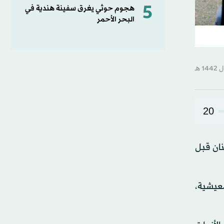
5
هجوم حوثي يغرق سفينة هندية في
البحر الأحمر
20
5 عاماً) الذي جاء إلى لبنان قبل
معيشية،