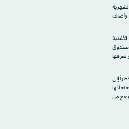
الشهرية
. وأضاف
الأغذية
ذ كان صندوق
راجع سعر صرفها
يقول أبو خالد إن المفوضية ستطلق قريباً برنامجها المخصص للمساعدة الشتوية لعام 2020. نظراً إلى
اجاتها
أوسع من