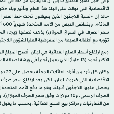
وفي حين تشير 
الاقتصادية التي توالت على البلد هذا العام وتأثير وباء «ك
سعر الصرف في السوق الموازي) يذهب نصفها لإيجار الم
تؤويه مع أطفاله السبعة من المفوضية العليا لشؤون اللاجئي
ومع ارتفاع أسعار السلع الغذائية في لبنان، أصبح المبلغ ا
الأكبر أحمد (13 عاماً) الذي يعمل أجيراً في ورشة لصيانة السيارات ويتقاضى 50 ألف ليرة أسبوعياً.
وكان ك
الاقتصادية التي ضربت لبنان. لكن بعد ارتفاع سعر صرف الدو
الصرف الرسمي، و10 دولارات وفق سعر الصرف 
من التعاونيات ومراكز بيع السلع الغذائية، بحسب ما يقول 