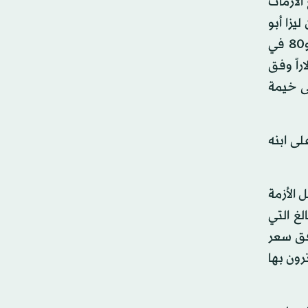
 مع الأزمات
يزا أبو
خالد إن «نسبة اللاجئين الذين يعيشون تحت خط الفقر المدقع ارتفعت في الأشهر الأخيرة إلى نسبة تتراوح بين 55 و80 في
تحدة شهرياً 600 ألف ليرة (400 دولار على سعر الصرف الرسمي، ونحو 80 دولاراً وفق
ى خيمة
لى ابنه
دة قبل الأزمة
لغ التي
المساعدة المالية إلى 70 ألف ليرة (نحو 47 دولاراً وفق سعر
ترون بها