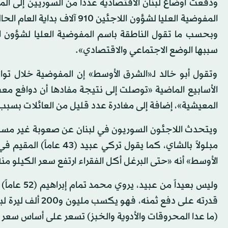
ودفعت أوضاع لبنان الاقتصادية عدداً من السوريين إلى 
وبحسب ما تقول الناطقة باسم المفوضية العليا لشؤون الل
سببها الوضع الاجتماعي والاقتصادي».
وتقول أبو خالد لـ«الشرق الأوسط» إن المفوضية خلال توا
الأسابيع الماضية «توصلت إلى نتيجة مفادها أن دوافع معظ
المعيشية»، إضافة إلى مغادرة عدد قليل من العائلات بسبب
ويتحدث اللاجئون السوريون في لبنان عن صعوبة غير مسب
مبلولاً بالشاي، كما يقو
الأوسط» أنه «حتى البرغل أكل الفقراء ارتفع سعر الكيلو منه إلى 7 آلاف ليرة بعدما كان لا يتجاوز الألف
قدرته على دفع ثمن
(ما عدا المحروقات والأدوية والخبز) تسعر على أساس سعر