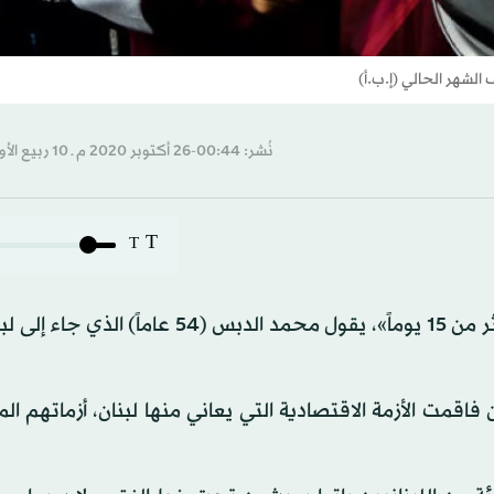
لشهر الحالي (إ.ب.أ)
نُشر: 00:44-26 أكتوبر 2020 م ـ 10 ربيع الأول 1442 هـ
T
T
«توقفنا عن شراء اللحم والدجاج، لم نتذوق طعمه منذ أكثر من 15 يوماً»، يقول محمد الدبس (4
اقمت الأزمة الاقتصادية التي يعاني منها لبنان، أزماتهم ال