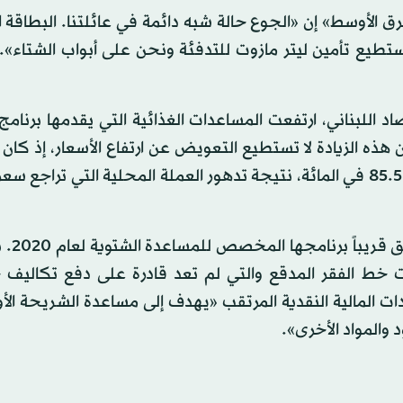
شرق الأوسط» إن «الجوع حالة شبه دائمة في عائلتنا. البطاقة 
نستطيع تأمين ليتر مازوت للتدفئة ونحن على أبواب الشتاء»
 اللبناني، ارتفعت المساعدات الغذائية التي يقدمها برنامج 
ة للفرد شهرياً إلى 70 ألف ليرة. إلا أن هذه الزيادة لا تستطيع التعويض عن ارتفاع الأسعار، إ
النقد الدولي قدر تضخم أسعار المستهلكين هذا العام عند 85.5 في المائة، نتيجة تدهور العملة المحلية التي ت
ولمواكبة هذا التضخم، 
حت خط الفقر المدقع والتي لم تعد قادرة على دفع تكاليف ح
دات المالية النقدية المرتقب «يهدف إلى مساعدة الشريحة ال
 والمواد الأخرى».