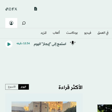
في العمق
فيديو
بودكاست
ألعاب
المزيد
استمع إلى "إيجاز" اليوم
12:34 دقيقه
الأكثر قراءة
اليوم
الأسبوع