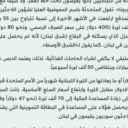
التقديرات إلى أن ما يقارب من 50 في المائة من اللبنانيين باتوا يعيشون تحت خط الفقر، ولا سيما
ورونا»، تقول المتحدثة باسم المفوضية العليا لشؤون اللاجئين ل
المائة». ويتقاضى الدبس من الأمم الم
نزل الذي يسكنه في البقاع (شرق لبنان) لأنه لم يحصل عل
ن في لبنان، كما يقول لـ«الشرق الأوسط».
لمتبقي لا يكفي لشراء الحاجات الغذائية، لذلك يعتمد الدبس ع
ل فرد من أفراد العائلات اللاجئة يحصل على 27 دولاراً أو ما يعادلها من الليرة اللبنانية شهرياً من الأمم المتح
لار مقابل الليرة وارتفاع أسعار السلع الأساسية، باتت المبا
يحصل عليها اللاجئون قليلة، وهو ما دفع الأمم المتحدة إلى زيادة 
الموازي)، ويحصل هؤلاء على المساعدة في البطاقة التموينية التي يش
لاجئون سوريون يقيمون في لبنان.