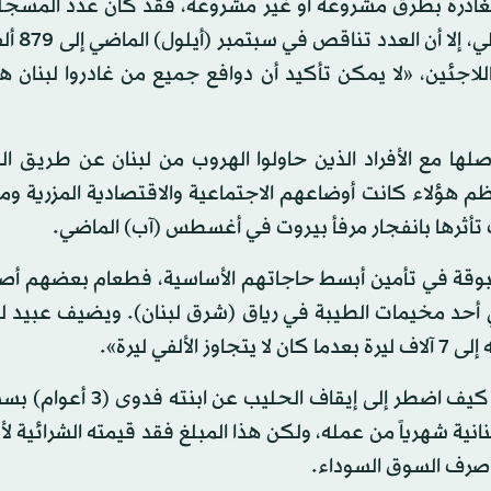
المغادرة بطرق مشروعة أو غير مشروعة، فقد كان عدد المسجل
المفوضية العليا لشؤون اللاجئ
اجئين، «لا يمكن تأكيد أن دوافع جميع من غادروا لبنان هذ
صلها مع الأفراد الذين حاولوا الهروب من لبنان عن طريق ا
م هؤلاء كانت أوضاعهم الاجتماعية والاقتصادية المزرية وم
 تأثرها بانفجار مرفأ بيروت في أغسطس (آب) الماضي.
وقة في تأمين أبسط حاجاتهم الأساسية، فطعام بعضهم أصبح
ل تركي عبيد (43 عاماً) المقيم في أحد مخيمات الطيبة في رياق (شرق لبنان). ويضيف عبي
ي ليرة».
وليس بعيداً من عبيد، يروي محمد تمام إبراهيم (52 عاماً) كيف اضطر إلى
ه، فهو يكسب مليون و200 ألف ليرة لبنانية شهرياً من عمله، ولكن هذا المبلغ فقد قيمته الشرائي
 صرف السوق السوداء.