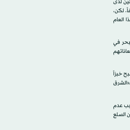
ين لدى
ين 910 آلاف بداية العام الحالي، إلا أن العدد تناقص في سبتمبر (أيلول) الماضي إلى 879 ألفاً. لكن،
ا العام
لبحر في
عاناتهم
 خبزاً
د لـ«الشرق
 إيقاف الحليب عن ابنته فدوى (3 أعوام) بسبب عدم
ة لأن السلع