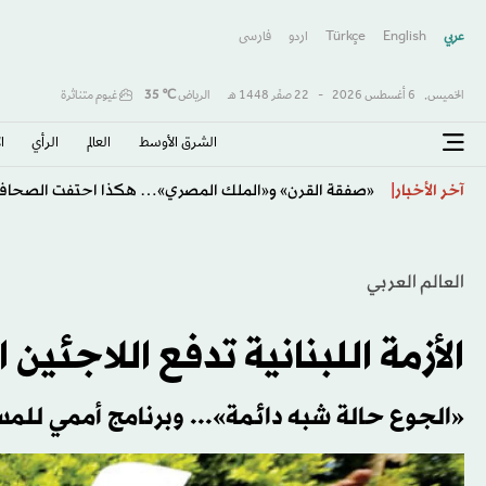
عربي
English
Türkçe
اردو
فارسى
الخميس,
6 أغسطس 2026
-
22 صفَر 1448 هـ
الرياض
℃
35
غيوم متناثرة
الشرق الأوسط​
العالم
الرأي
ا
يايسله يودّع الأهلي برسالة مؤثرة بعد ثلاثة مواسم حافلة با
آخر الأخبار
العالم العربي
الأزمة اللبنانية تدفع اللاجئي
«الجوع حالة شبه دائمة»... وبرنامج أممي للم