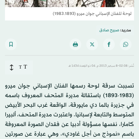
لوحة للفنان الإسباني جوان ميرو (1893ـ 1983)
مدريد:
صبيح صادق
T
نُشر: 02:08-8 سبتمبر 2013 م ـ 04 ذو القِعدة 1434 هـ
T
تسببت سرقة لوحة رسمها الفنان الإسباني جوان ميرو
(1983-1893) باستقالة مديرة المتحف المعروف باسمه
في جزيرة بالما دي مايورقة، الواقعة غرب البحر الأبيض
المتوسط والتابعة لإسبانيا. واعتبرت مديرة المتحف، ألبيرا
كامارا، نفسها مسؤولة أدبيا عن فقدان الصورة المعروفة
باسم «نموذج من أجل غاودي»، وهي عبارة عن صورتين