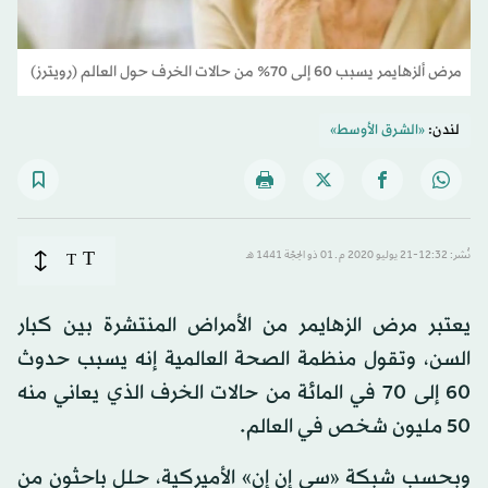
مرض ألزهايمر يسبب 60 إلى 70٪ من حالات الخرف حول العالم (رويترز)
لندن:
«الشرق الأوسط»
T
نُشر: 12:32-21 يوليو 2020 م ـ 01 ذو الحِجّة 1441 هـ
T
يعتبر مرض الزهايمر من الأمراض المنتشرة بين كبار
السن، وتقول منظمة الصحة العالمية إنه يسبب حدوث
60 إلى 70 في المائة من حالات الخرف الذي يعاني منه
50 مليون شخص في العالم.
وبحسب شبكة «سي إن إن» الأميركية، حلل باحثون من