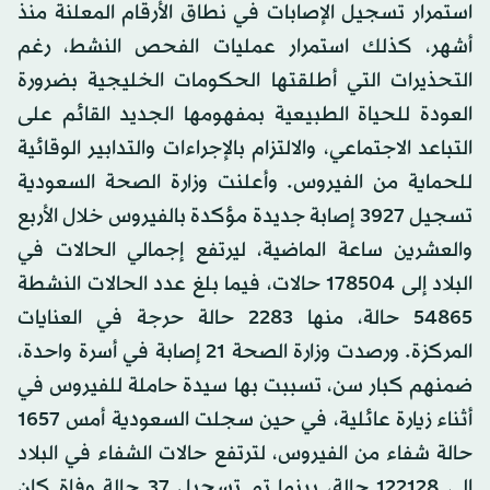
استمرار تسجيل الإصابات في نطاق الأرقام المعلنة منذ
أشهر، كذلك استمرار عمليات الفحص النشط، رغم
التحذيرات التي أطلقتها الحكومات الخليجية بضرورة
العودة للحياة الطبيعية بمفهومها الجديد القائم على
التباعد الاجتماعي، والالتزام بالإجراءات والتدابير الوقائية
للحماية من الفيروس. وأعلنت وزارة الصحة السعودية
تسجيل 3927 إصابة جديدة مؤكدة بالفيروس خلال الأربع
والعشرين ساعة الماضية، ليرتفع إجمالي الحالات في
البلاد إلى 178504 حالات، فيما بلغ عدد الحالات النشطة
54865 حالة، منها 2283 حالة حرجة في العنايات
المركزة. ورصدت وزارة الصحة 21 إصابة في أسرة واحدة،
ضمنهم كبار سن، تسببت بها سيدة حاملة للفيروس في
أثناء زيارة عائلية، في حين سجلت السعودية أمس 1657
حالة شفاء من الفيروس، لترتفع حالات الشفاء في البلاد
إلى 122128 حالة، بينما تم تسجيل 37 حالة وفاة كان