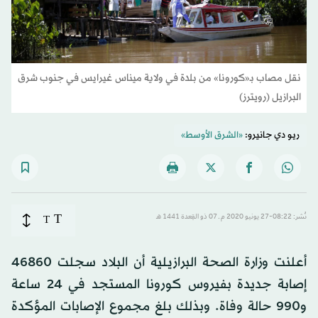
نقل مصاب بـ«كورونا» من بلدة في ولاية ميناس غيرايس في جنوب شرق
البرازيل (رويترز)
ريو دي جانيرو:
«الشرق الأوسط»
T
نُشر: 08:22-27 يونيو 2020 م ـ 07 ذو القِعدة 1441 هـ
T
أعلنت وزارة الصحة البرازيلية أن البلاد سجلت 46860
إصابة جديدة بفيروس كورونا المستجد في 24 ساعة
و990 حالة وفاة. وبذلك بلغ مجموع الإصابات المؤكدة