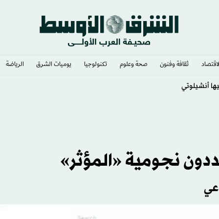
لاقتصاد
ثقافة وفنون
صحة وعلوم
تكنولوجيا
يوميات الشرق​
الرياضة
هددون نجومية «المؤثر»
اعي