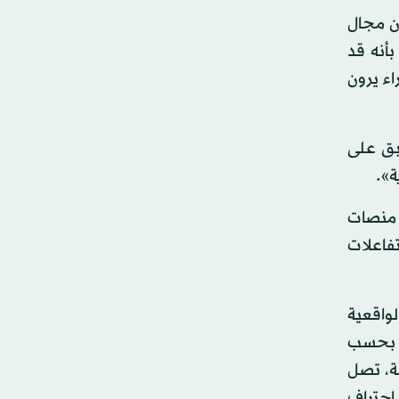
ن مجال
بأنه قد
اء يرون
بق على
ة».
 منصات
تفاعلات
لواقعية
، بحسب
مة، تصل
 وفي حالة احتراف