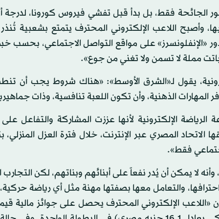
ور الجائحة فقط، بل بدأ قبل تفشي فيروس كورونا، لدرجة أ
يها، وأصبح اللاعب الإلكتروني المحترف يتمتع بشعبية تُنذر 
 دور «الإنفلونسرز» على مواقع التواصل الاجتماعي، بحسب خبر
اتت مملة لا تسمن ولا تغني من جوع».
ترونية، يقول لـ«الشرق الأوسط»: «هناك شروط يجب أن تنط
فر المهارات الذهنية، وأن تكون اللعبة تنافسية، وذات جماهيري
 الرياضة الإلكترونية لأنها عززت المشاركة والتفاعل على
ا الاتحاد المصري عبر الإنترنت، خلال فترة العزل المنزلي، ب
جتماعي فقط».
نه لا يمكن أن يُدر نفعاً على أبنائهم وبناتهم، لكن التجارب ا
احترافها، والتعامل معها بصفتها مهنة مثل أي رياضة حركية
 أن «اللاعب الإلكتروني المحترف يحصل على جوائز مالية قي
في مصر مثلاً إلى نصف مليون جنية مصري (الدولار الأميركي يعادل 16.1 جنيه مصري) في البطولة الواحدة.