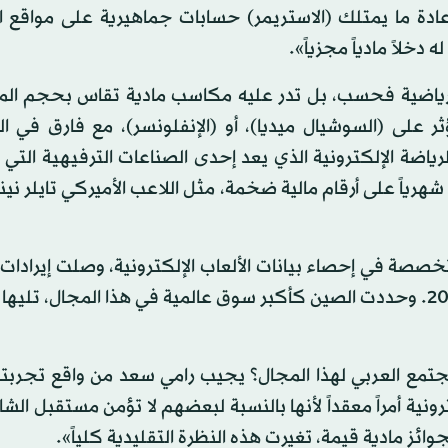
ادة ما يمتلك (الاستريمر) حسابات جماهيرية على مواقع ا
دخلاً مادياً مجزياً».
ة رياضية فحسب، بل تدر عليه مكاسب مادية تقاس بحجم المت
 على (السوشيال ميديا)، أو (الإنفلونسر)، مع فارق في ال
رياضة الإلكترونية الذي يعد إحدى الصناعات الترفيهية التي
رياً على أرقام مالية ضخمة، مثل اللاعب الأميركي تايلر نين
صصة في إحصاء بيانات الألعاب الإلكترونية، وصلت إيرادات 
الإلكترونية في العالم إلى نحو 1.1 مليار دولار بنهاية عام 2019. وحددت الصين كأكبر سوق عالمية في هذا المجال، 
تمع العربي لهذا المجال؟ يجيب رامي سعد من واقع تجربته، 
رونية أمراً معقداً لأنها بالنسبة لبعضهم لا تؤمن مستقبل الش
ائز مادية قيمة، تغيرت هذه النظرة التقليدية كلياً».