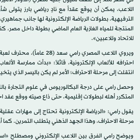
اللاعب، يمكن أن يوقع عقداً مع نادٍ رياضي بارز يتولى شأ
الترفيهية، بطولات الرياضة الإلكترونية لها جانب جماهيري
المنتجة للمياه الغازية العام الماضي بطولة داخل مصر، كنوع
للاتحاد وللاعبين».
ويروي اللاعب المصري رامي س
انتقلت إلى مرحلة الاحتراف؛ الأمر لم يكن باليسر الذي يت
وحصل رامي على درجة البكالوريوس في علوم التجارة بالل
المتكرر أهله لبطولات إقليمية، حتى ذاع صيته ووقع عقد احتر
يقول رامي: «الرياضة الإلكترونية تحتاج إلى مهارات عقل
مرحلة الاحتراف، وهذا الجهد الذهني يتطلب التمرين. كما 
ويوضح رامي الفرق بين اللاعب الإلكتروني ومصطلح «استري