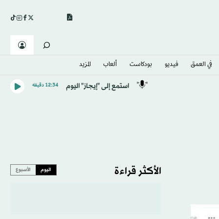
في العمق
فيديو
بودكاست
ألعاب
المزيد
استمع إلى "إيجاز" اليوم
12:34 دقيقه
الأكثر قراءة
اليوم
الأسبوع