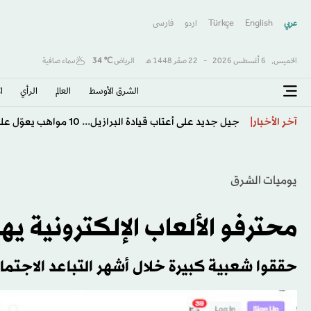
عربي
English
Türkçe
اردو
فارسى
الخميس,
6 أغسطس 2026
-
22 صفَر 1448 هـ
الرياض
℃
34
سماء صافية
الشرق الأوسط​
العالم
الرأي
ا
موناكو يهزم خيتافي ودياً رغم النقص العددي
آخر الأخبار
يوميات الشرق
محترفو الألعاب الإلكترونية ي
حققوا شعبية كبيرة خلال أشهر التباعد الاجتم