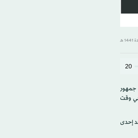
20
ا جمهور
 في وقت
عد إحدى