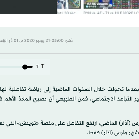
نُشر: 05:00-21 يونيو 2020 م ـ 01 ذو القِعدة 1441 هـ
T
T
بعدما تحولت خلال السنوات الماضية إلى رياضة تفاعلية له
ير التباعد الاجتماعي، فمن الطبيعي أن تصبح الملاذ الأهم
س (آذار) الماضي، ارتفع التفاعل على منصة «تويتش» التي ت