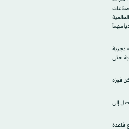
لصناعات
لعالمية
ً مهماً
وسط» تجربة
أشواطاً متتالية حتى
ن فوزه
يصل إلى
ع قاعدة