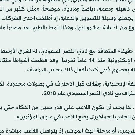
ن تأهيله ودعمه، رياضياً ومادياً»، موضحاً: «مثل كثير من ا
 يجعلها وسيلة للتسويق والدعاية، إذ أطلقت إحدى الشركات ا
 من الدعاية لمشروباتها، وهذا النمط بالطبع يعد مصدراً ماديا
عد (28 عاماً)، محترف لعبة «فيفا» المتعاقد مع نادي النصر السعودي، لـ«الشرق الأ
احترافه للألعاب الإلكترونية، قائلاً: «بدأت ممارسة الألعاب الإلكترونية منذ 14 عاماً تقريباً، وقد قطعت 
خيله بعضهم لأنني كنت أفعل ذلك بجانب الدراسة».
غة الإنجليزية، وشارك قبل الاحتراف في بطولات محدودة، لك
اف مع نادي النصر السعودي عام 2018.
ية، لذا يجب أن يكون اللاعب على قدر معين من الذكاء حتى 
أن الجانب الجماهيري يضع اللاعب في سباق المؤثرين».
مر»، أو مرحلة البث المباشر، إذ يتواصل اللاعب مباشرة م