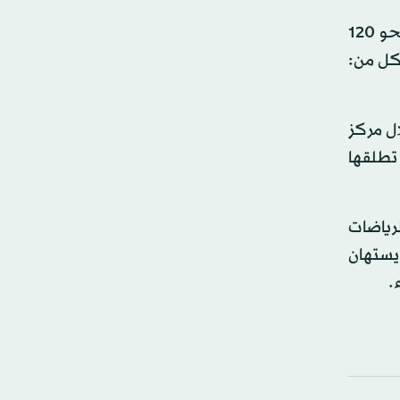
ويتفق معه شريف عبد الباقي، مؤكداً أن الثقافة العربية هضمت هذا النشاط تماماً، بل ودعمته، مشيراً إلى أنه يوجد نحو 120
 كل من:
ال مركز
 تطلقها
رياضات
 لا يستهان
.