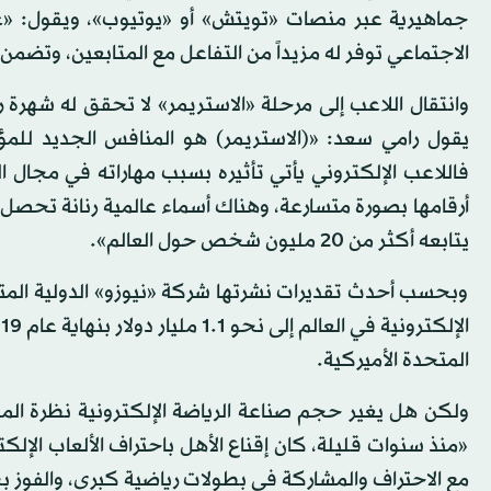
جماهيرية عبر منصات «تويتش» أو «يوتيوب»، ويقول: «ع
الاجتماعي توفر له مزيداً من التفاعل مع المتابعين، وتضمن له 
وانتقال اللاعب إلى مرحلة «الاستريمر» لا تحقق له شهر
يقول رامي سعد: «(الاستريمر) هو المنافس الجديد للمؤثر
فاللاعب الإلكتروني يأتي تأثيره بسبب مهاراته في مجال ال
أرقامها بصورة متسارعة، وهناك أسماء عالمية رنانة تحصل شه
يتابعه أكثر من 20 مليون شخص حول العالم».
وبحسب أحدث تقديرات نشرتها شركة «نيوزو» الدولية المتخ
المتحدة الأميركية.
ولكن هل يغير حجم صناعة الرياضة الإلكترونية نظرة المج
«منذ سنوات قليلة، كان إقناع الأهل باحتراف الألعاب الإلكت
مع الاحتراف والمشاركة في بطولات رياضية كبرى، والفوز بجو