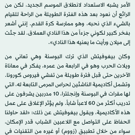
الأمر يشبه الاستعداد لانطلاق الموسم الجديد، لكن من
الرائع أن نعود بعد هذه الفترة الطويلة من الراحة للقيام
بالشيء الذي نحبه، وهو ممارسة كرة القدم. إنني أشعر
بفخر كبير لكوني جزءاً من هذا النادي العملاق. لقد جئت
إلى ميلان ورأيت ما يعنيه هذا النادي».
وكان بيغوفيتش الذي ترك البوسنة وهي تعاني من
ويلات الحرب وهو في الرابعة من عمره، يفكر في معاناة
الآخرين حتى قبل فترة طويلة من تفشي فيروس كورونا.
وتشمل أكاديمية الناشئين لحراس المرمى التابعة له، التي
لها مقرات في البوسنة وإنجلترا، 10 مدربين يشرفون على
تدريب أكثر من 60 لاعباً شاباً. ولم يؤثر الإغلاق على عمل
هذه الأكاديمية، ويقول بيغوفيتش عن ذلك: «لقد حاولنا
الحفاظ على التواصل مع اللاعبين الشباب قدر الإمكان،
سواء من خلال تطبيق (زووم) أو غيره من التقنيات في