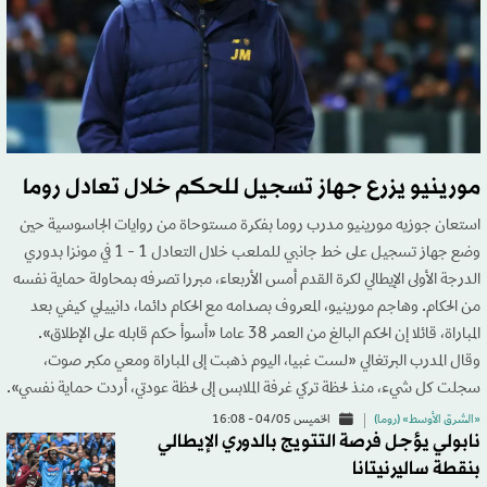
مورينيو يزرع جهاز تسجيل للحكم خلال تعادل روما
استعان جوزيه مورينيو مدرب روما بفكرة مستوحاة من روايات الجاسوسية حين
وضع جهاز تسجيل على خط جانبي للملعب خلال التعادل 1 - 1 في مونزا بدوري
الدرجة الأولى الإيطالي لكرة القدم أمس الأربعاء، مبررا تصرفه بمحاولة حماية نفسه
من الحكام. وهاجم مورينيو، المعروف بصدامه مع الحكام دائما، دانييلي كيفي بعد
المباراة، قائلا إن الحكم البالغ من العمر 38 عاما «أسوأ حكم قابله على الإطلاق».
وقال المدرب البرتغالي «لست غبيا، اليوم ذهبت إلى المباراة ومعي مكبر صوت،
سجلت كل شيء، منذ لحظة تركي غرفة الملابس إلى لحظة عودتي، أردت حماية نفسي».
«الشرق الأوسط» (روما)
الخميس 04/05 - 16:08
نابولي يؤجل فرصة التتويج بالدوري الإيطالي
بنقطة ساليرنيتانا