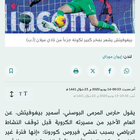
بيغوفيتش يشعر بفخر كبير لكونه جزءاً من نادي ميلان (أ.ب)
لندن:
إيوان موراي
آخر تحديث: 00:53-14 يونيو 2020 م ـ 23 شوّال 1441 هـ
T
T
نُشر: 23:56-13 يونيو 2020 م ـ 22 شوّال 1441 هـ
يقول حارس المرمى البوسني، أسمير بيغوفيتش، عن
العام الأخير من مسيرته الكروية قبل توقف النشاط
الرياضي بسبب تفشي فيروس كورونا: «إنها فترة غير