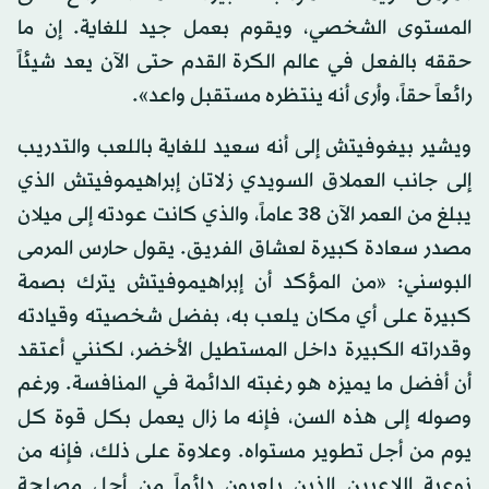
المستوى الشخصي، ويقوم بعمل جيد للغاية. إن ما
حققه بالفعل في عالم الكرة القدم حتى الآن يعد شيئاً
رائعاً حقاً، وأرى أنه ينتظره مستقبل واعد».
ويشير بيغوفيتش إلى أنه سعيد للغاية باللعب والتدريب
إلى جانب العملاق السويدي زلاتان إبراهيموفيتش الذي
يبلغ من العمر الآن 38 عاماً، والذي كانت عودته إلى ميلان
مصدر سعادة كبيرة لعشاق الفريق. يقول حارس المرمى
البوسني: «من المؤكد أن إبراهيموفيتش يترك بصمة
كبيرة على أي مكان يلعب به، بفضل شخصيته وقيادته
وقدراته الكبيرة داخل المستطيل الأخضر، لكنني أعتقد
أن أفضل ما يميزه هو رغبته الدائمة في المنافسة. ورغم
وصوله إلى هذه السن، فإنه ما زال يعمل بكل قوة كل
يوم من أجل تطوير مستواه. وعلاوة على ذلك، فإنه من
نوعية اللاعبين الذين يلعبون دائماً من أجل مصلحة