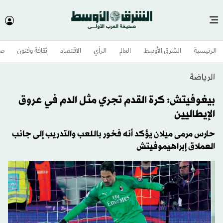
الرئيسية
الشرق الأوسط​
العالم
الرأي
الاقتصاد
ثقافة وفنون
صح
الرياضة
بيغوفيتش: كرة القدم تجري مثل الدم في عروق
الإيطاليين
حارس مرمى ميلان يؤكد أنه فخور باللعب والتدريب إلى جانب
العملاق إبراهيموفيتش