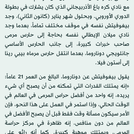
مع نادي كره باغ الأذربيجاني الذي كان يشارك في بطولة
الدوري الأوروبي. وبحلول شهر يناير (كانون الثاني)، وجد
بيغوفيتش نفسه في موقف مختلف تماماً، بعدما وجد
نادي ميلان الإيطالي نفسه بحاجة إلى حارس مرمى
صاحب خبرات كبيرة، إلى جانب الحارس الأساسي
جانلويجي دوناروما، بعدما انتقل حارس مرماه بيبي رينا
إلى أستون فيلا.
يقول بيغوفيتش عن دوناروما، البالغ من العمر 21 عاماً:
«إنه يمتلك القدرات التي تمكنه من أن يصبح أي شيء
يريده، إنه واحد من أفضل حراس المرمى في العالم في
الوقت الحالي، وإذا استمر في العمل على هذا النحو، فإن
الأمر سيكون مسألة وقت فقط قبل أن يصبح الأفضل في
العالم من دون منافس، إنه ظاهرة في مركز حراسة
المرمى، ويمتلك موهبة كبيرة. كما أنه رائع على