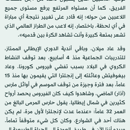
الفريق، كما أن مستواه المرتفع يرفع مستوى جميع
اللاعبين من حوله؛ إنه قادر على تغيير نتيجة أي مباراة
في أي لحظة. باختصار، إنه لاعب من الطراز العالمي الذي
تشعر بمتعة كبيرة وأنت تشاهد الكرة بين قدميه».
وقد عاد ميلان، وباقي أندية الدوري الإيطالي الممتاز،
للتدريبات الجماعية منذ 4 أسابيع، بعد توقف النشاط
الكروي في البلاد بسبب تفشي فيروس كورونا. وعاد
بيغوفيتش وعائلته إلى إنجلترا التي يقيمون بها منذ 15
عاماً، بعد فترة وجيزة من توقف الموسم في أوائل مارس
(آذار) الماضي، وشاهدوا كيف كان الفيروس يحصد أرواح
كثيرين في شمال إيطاليا. يقول حارس المرمى البالغ من
العمر 32 عاماً: «عندما عدت لإنجلترا لأول مرة، لم يكن
هناك أحد في الشوارع، وكان كل شيء متوقفاً تماماً.
ويبدو أننا الآن في طريق العودة إلى الحياة الطبيعية إلى