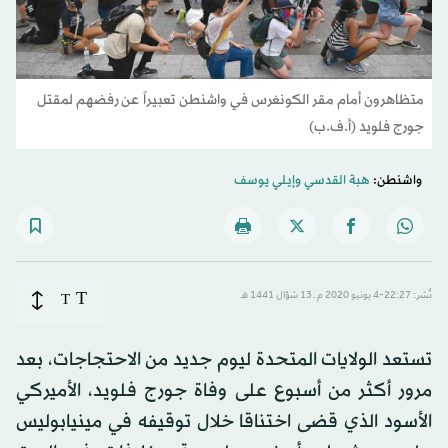
متظاهرون أمام مقر الكونغرس في واشنطن تعبيراً عن رفضهم لمقتل
جورج فلويد (أ.ف.ب)
واشنطن:
هبة القدسي
و
إيلي يوسف
T
نُشر: 22:27-4 يونيو 2020 م ـ 13 شوّال 1441 هـ
T
تستعد الولايات المتحدة ليوم جديد من الاحتجاجات، بعد
مرور أكثر من أسبوع على وفاة جورج فلويد، الأميركي
الأسود الذي قضى اختناقا خلال توقيفه في مينيابوليس