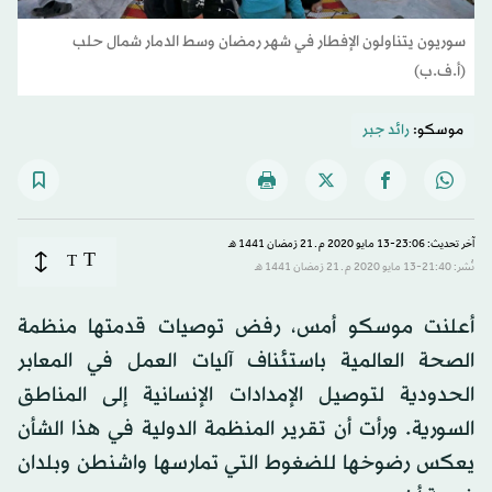
سوريون يتناولون الإفطار في شهر رمضان وسط الدمار شمال حلب
(أ.ف.ب)
موسكو:
رائد جبر
آخر تحديث: 23:06-13 مايو 2020 م ـ 21 رَمضان 1441 هـ
T
T
نُشر: 21:40-13 مايو 2020 م ـ 21 رَمضان 1441 هـ
أعلنت موسكو أمس، رفض توصيات قدمتها منظمة
الصحة العالمية باستئناف آليات العمل في المعابر
الحدودية لتوصيل الإمدادات الإنسانية إلى المناطق
السورية. ورأت أن تقرير المنظمة الدولية في هذا الشأن
يعكس رضوخها للضغوط التي تمارسها واشنطن وبلدان