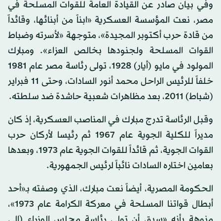
وفي بيان صادر عن القيادة العامة للقوات المسلحة في
مصر، نعت المؤسسة العسكرية «ابناً من أبنائها، وقائداً
من قادة حرب أكتوبر المجيدة»، متوجهة «لأسرته وضباط
القوات المسلحة ولجنودها بخالص العزاء». ومبارك
المولود في مايو (أيار) 1928، تولى رئاسة مصر عام 1981
خلفاً للرئيس الراحل محمد أنور السادات، وحتى 11 فبراير
(شباط) 2011، بعد مظاهرات شعبية حاشدة ضد سلطته.
وقبل الرئاسة تدرج مبارك في المناصب العسكرية، إذ كان
مديراً للكلية الجوية عام 1967 ثم رئيسا لأركان حرب
القوات الجوية، ثم قائداً للقوات الجوية عام 1973، وبعدها
بعامين اختاره السادات نائباً لرئيس الجمهورية.
الحكومة المصرية، أيضاً نعت مبارك، الذي وصفته بـ«أحد
أبطال قواتنا المسلحة في معركة الكرامة عام 1973»،
منوهة بأنه «سبق أن تولى رئاسة مجلس الوزراء (إلى