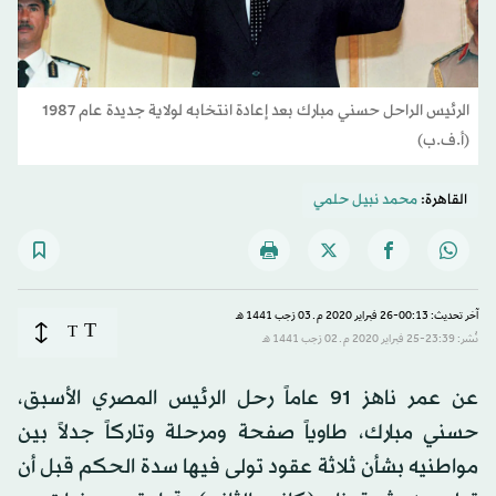
الرئيس الراحل حسني مبارك بعد إعادة انتخابه لولاية جديدة عام 1987
(أ.ف.ب)
القاهرة:
محمد نبيل حلمي
آخر تحديث: 00:13-26 فبراير 2020 م ـ 03 رَجب 1441 هـ
T
T
نُشر: 23:39-25 فبراير 2020 م ـ 02 رَجب 1441 هـ
عن عمر ناهز 91 عاماً رحل الرئيس المصري الأسبق،
حسني مبارك، طاوياً صفحة ومرحلة وتاركاً جدلاً بين
مواطنيه بشأن ثلاثة عقود تولى فيها سدة الحكم قبل أن