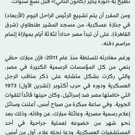
تطيح به «ثورة يناير (كانون الثاني)» قبل تسع سنوات.
ومن المقرر أن يتم تشييع الرئيس الراحل اليوم (الأربعاء)
في جنازة عسكرية، من مسجد المشير طنطاوي (شرق
القاهرة)، على أن تبدأ مصر حداداً لثلاثة أيام بموازاة إتمام
مراسم دفنه.
ورغم مغادرته للسلطة منذ عام 2011؛ فإن مبارك حظي
بنعي من كل المؤسسات الرسمية الكبيرة في مصر،
والتي ركزت بشكل متشابه على ذكر مناقب الرجل
العسكرية ودوره في حرب أكتوبر (تشرين الأول) 1973
التي خاضتها مصر ضد إسرائيل، وكان حينها قائداً للقوات
الجوية. وفي ساعة مبكرة من صباح أمس، أعلنت وسائل
إعلام رسمية مصرية، وعائلة مبارك، عن وفاته، وذلك بعد
نحو شهر من خضوعه لعملية جراحية في أحد
المستشفيات العسكرية، ودعا نجله علاء، أول من أمس،