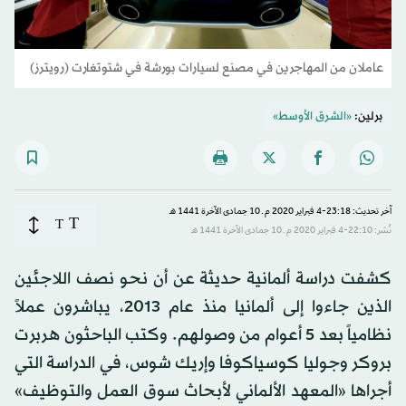
عاملان من المهاجرين في مصنع لسيارات بورشة في شتوتغارت (رويترز)
برلين:
«الشرق الأوسط»
آخر تحديث: 23:18-4 فبراير 2020 م ـ 10 جمادى الآخرة 1441 هـ
T
T
نُشر: 22:10-4 فبراير 2020 م ـ 10 جمادى الآخرة 1441 هـ
كشفت دراسة ألمانية حديثة عن أن نحو نصف اللاجئين
الذين جاءوا إلى ألمانيا منذ عام 2013، يباشرون عملاً
نظامياً بعد 5 أعوام من وصولهم. وكتب الباحثون هربرت
بروكر وجوليا كوسياكوفا وإريك شوس، في الدراسة التي
أجراها «المعهد الألماني لأبحاث سوق العمل والتوظيف»