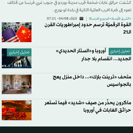
كشفت حرائق غابات ضخمة قرب مدينة بوردو في جنوب غربي فرنسا عن قذائف
تعود إلى فترة الحرب العالمية الثانية في بلدة لو بورج.
«الشرق الأوسط» (لو بورج (فرنسا))
الثلاثاء 04/08 - 07:21
القوة الرقميّة ترسم حدود إمبراطوريات القرن
الـ21
أوروبا و«الستار الحديدي»
تحليل إخباري
تحليل إخباري
الجديد... انقسام بلا جدار
متحف «ترينت بارك»... داخل منزل يعج
بالجواسيس
ماكرون يحذّر من صيف «شديد» فيما تستعر
حرائق الغابات في أوروبا