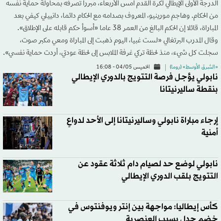
الدرجة الأولى الإيطالي لكرة القدم أمس الأربعاء، مبررا تصرفه بمحاولة حماية نفسه
من الحكام. وهاجم مورينيو، المعروف بصدامه مع الحكام دائما، دانييلي كيفي بعد
المباراة، قائلا إن الحكم البالغ من العمر 38 عاما «أسوأ حكم قابله على الإطلاق».
وقال المدرب البرتغالي «لست غبيا، اليوم ذهبت إلى المباراة ومعي مكبر صوت،
سجلت كل شيء، منذ لحظة تركي غرفة الملابس إلى لحظة عودتي، أردت حماية نفسي».
«الشرق الأوسط» (روما)
الخميس 04/05 - 16:08
نابولي يؤجل فرصة التتويج بالدوري الإيطالي
بنقطة ساليرنيتانا
إرجاء مباراة نابولي وساليرنيتانا إلى الأحد لدواعٍ
أمنية
نابولي لوضع حد لصيام دام ثلاثة عقود عن
التتويج بلقب الدوري الإيطالي
كأس إيطاليا: مواجهة بين إنتر ويوفنتوس في
خضم جدل بسبب العنصرية