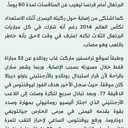
البرتغال أمام فرنسا ليغيب عن المنافسات لمدة 60 يوماً.
كما اشتكى من إصابة حول ركبته اليسرى أثناء الاستعداد
لكأس العالم 2014 رغم أنه شارك في كل مباريات
البرتغال الثلاث لكنه اعترف في وقت لاحق بأنه خاطر
باللعب وهو مصاب.
وطبقاً لموقع ترانسفير ماركت غاب رونالدو عن 53 مباراة
فقط خلال مسيرته بسبب الإصابة. وربما يشعر ساري
بالراحة لأن قرار استبدال رونالدو بالأرجنتيني باولو ديبالا
كان موفقاً، حيث سجل الأخير هدف الفوز ليوفنتوس في
الدقيقة 77. وبعد تبادل سريع للكرة وصلت إلى اللاعب
الأرجنتيني الذي اجتاز أليسيو رومانيولي بمهارة وسدد
بقوة بقدمه اليمنى في مرمى الحارس جيانلويغي
دوناروما. ورفع يوفنتوس، الساعي لإحراز اللقب للمرة