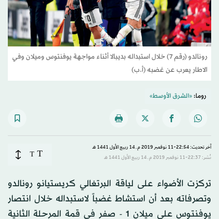
رونالدو (رقم 7) خلال استبداله بديبالا أثناء مواجهة يوفنتوس وميلان وفي
الاطار يعرب عن غضبه (أ.ب)
روما:
«الشرق الأوسط»
آخر تحديث: 22:54-11 نوفمبر 2019 م ـ 14 ربيع الأول 1441 هـ
T
T
نُشر: 22:37-11 نوفمبر 2019 م ـ 14 ربيع الأول 1441 هـ
تركزت الأضواء على لياقة البرتغالي كريستيانو رونالدو
وتصرفاته بعد أن استشاط غضباً لاستبداله خلال انتصار
يوفنتوس على ميلان 1 - صفر في قمة المرحلة الثانية