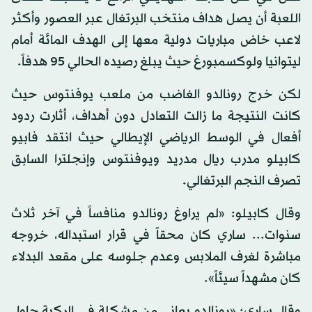
اللعبة أن يصل هداف منتخب البرتغال عبر العصور وأكثر
لاعب خاض مباريات دولية معها إلى الهدف المائة أمام
ليتوانيا ولوكسمبورغ حيث يبلغ رصيده الحالي 95 هدفاً.
لكن خرج رونالدو الغاضب من ملعب يوفنتوس حيث
كانت النتيجة ما زالت التعادل دون أهداف، أثارت ردود
أفعال في الوسط الرياضي الإيطالي حيث انتقد فابيو
كابيلو مدرب ريال مدريد ويوفنتوس وإنجلترا السابق
تصرف النجم البرتغالي.
وقال كابيلو: «لم يراوغ رونالدو منافساً في آخر ثلاث
سنوات... ساري كان محقاً في قرار استبداله، خروجه
مباشرة لغرف الملابس وعدم جلوسه على مقعد البدلاء
كان مشهداً سيئاً».
وقال ساري: «رونالدو يعاني من مشكلة في الركبة حاول