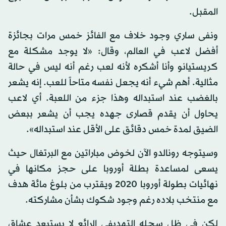
المقبل.
ونفى ساري وجود خلاف مع الفائز خمس مرات بجائزة
أفضل لاعب في العالم، وقال: «لا يوجد مشكلة مع
كريستيانو وأنا أشكره لأنه لعب رغم أنه ليس في حالة
مثالية. أهم شيء أنه يجعل نفسه متاحاً للعب. إنه يشعر
بالغضب عند استبداله وهذا جزء من اللعبة. أي لاعب
يحاول أن يقدم قصارى جهده يجب أن يشعر ببعض
الضيق لمدة خمس دقائق على الأقل عند استبداله».
وسيتوجه رونالدو الآن لخوض مباراتين مع البرتغال حيث
يسعى لمساعدة بطلة أوروبا على حجز مكانها في
نهائيات بطولة أوروبا 2020 ويقترب من بلوغ مائة هدف
مع منتخب بلاده رغم وجود شكوك بشأن مشاركته.
لكن في ظل سجله التهديفي الرائع لا يستبعد عشاق