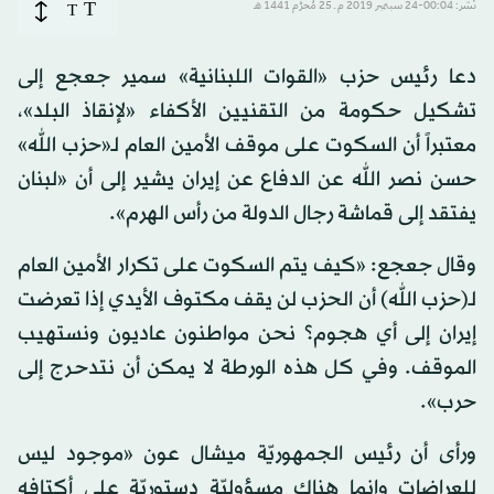
T
نُشر: 00:04-24 سبتمبر 2019 م ـ 25 مُحرَّم 1441 هـ
T
دعا رئيس حزب «القوات اللبنانية» سمير جعجع إلى
تشكيل حكومة من التقنيين الأكفاء «لإنقاذ البلد»،
معتبراً أن السكوت على موقف الأمين العام لـ«حزب الله»
حسن نصر الله عن الدفاع عن إيران يشير إلى أن «لبنان
يفتقد إلى قماشة رجال الدولة من رأس الهرم».
وقال جعجع: «كيف يتم السكوت على تكرار الأمين العام
لـ(حزب الله) أن الحزب لن يقف مكتوف الأيدي إذا تعرضت
إيران إلى أي هجوم؟ نحن مواطنون عاديون ونستهيب
الموقف. وفي كل هذه الورطة لا يمكن أن نتدحرج إلى
حرب».
ورأى أن رئيس الجمهوريّة ميشال عون «موجود ليس
للعراضات وإنما هناك مسؤوليّة دستوريّة على أكتافه