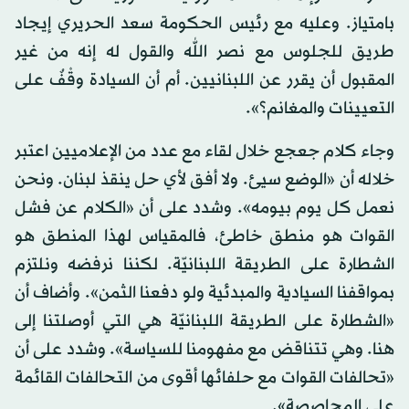
بامتياز. وعليه مع رئيس الحكومة سعد الحريري إيجاد
طريق للجلوس مع نصر الله والقول له إنه من غير
المقبول أن يقرر عن اللبنانيين. أم أن السيادة وقْفٌ على
التعيينات والمغانم؟».
وجاء كلام جعجع خلال لقاء مع عدد من الإعلاميين اعتبر
خلاله أن «الوضع سيئ. ولا أفق لأي حل ينقذ لبنان. ونحن
نعمل كل يوم بيومه». وشدد على أن «الكلام عن فشل
القوات هو منطق خاطئ، فالمقياس لهذا المنطق هو
الشطارة على الطريقة اللبنانيّة. لكننا نرفضه ونلتزم
بمواقفنا السيادية والمبدئية ولو دفعنا الثمن». وأضاف أن
«الشطارة على الطريقة اللبنانيّة هي التي أوصلتنا إلى
هنا. وهي تتناقض مع مفهومنا للسياسة». وشدد على أن
«تحالفات القوات مع حلفائها أقوى من التحالفات القائمة
على المحاصصة».