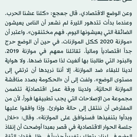
وعن الوضع الاقتصادي، قال جعجع: «كلنا عشنا الحرب.
وعندما بدأت تتدهور الليرة لم نشعر أن الناس يعيشون
الضائقة التي يعيشونها اليوم. فهم مختنقون». واعتبر أن
«موازنة 2020 ككل الموازنات، في حين أن الوضع حرج
جداً اقتصادياً ومالياً. تقاتلنا معهم في موازنة 2019،
والبنود التي طالبنا بها ألغيت لذا صوتنا ضدها. ولا هواية
لدينا للبقاء ضد الموازنة، إلا أننا نريدها أن ترتقي إلى
مستوى الوضع». ولفت إلى أن «الحكومة بصدد مناقشة
الموازنة الحاليّة، ولدينا ورقة عمل اقتصاديّة تتضمن
مجموعة من الإصلاحات التي يجب تطبيقها فوراً، لأن من
المفترض أن ننتقل إلى حالة طوارئ. وإذا وافقوا عليها
وبدأوا بتنفيذها فسنوافق على الموازنة». وقال: «خلال
جلسة الحوار الاقتصادية في قصر بعبدا أوضحت أن إنقاذ
الوضع في لبنان يتطلب تغييراً جذرياً في ظل فقدان الثقة