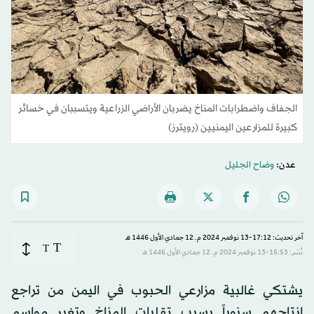
الجفاف واضطرابات المناخ يضربان الأراضي الزراعية ويتسببان في خسائر
كبيرة للمزارعين اليمنيين (رويترز)
عدن:
وضاح الجليل
آخر تحديث: 17:12-13 نوفمبر 2024 م ـ 12 جمادي الأول 1446 هـ
T
T
نُشر: 15:53-13 نوفمبر 2024 م ـ 12 جمادي الأول 1446 هـ
يشتكي غالبية مزارعي الحبوب في اليمن من تراجع
إنتاجهم سنوياً بسبب تقلبات المناخ وتغير مواسم