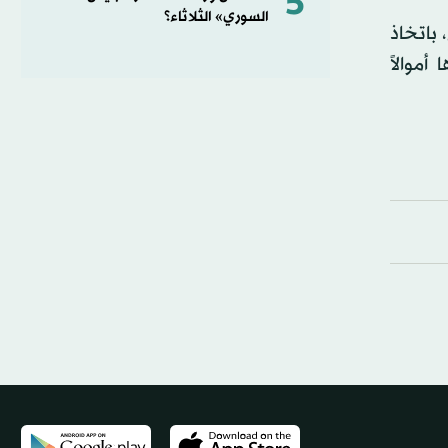
5
السوري» الثلاثاء؟
 باتخاذ
موالاً