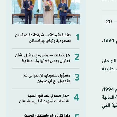
20
1
«اتفاقية مكة»... شراكة دفاعية بين
طالب الدكتور مشعل بن فهم السلمي رئيس البرلمان العربي، فرنسا، باعتبارها الدولة الراعية لبروتوكول باريس لعام 1994.
السعودية وتركيا وباكستان
2
هل ضللت «حماس» إسرائيل بشأن
برلمان
اغتيال بعض قادتها ونشطائها؟
لسطينية
3
مسؤول سعودي: لن نتوانى عن
التعامل مع أي عدوان
ولفت إلى أن اقتطاع هذه الأموال يُعد إجراءً باطلاً وغير قانوني وفقاً للاتفاقيات المبرمة، وعلى رأسها بروتوكول باريس لعام 1994،
4
جدل مصري بعد فوز السيد
المالية
بانتخابات تمهيدية في ميشيغان
ية التي
ماذا كان وراء «استنفار الجيش