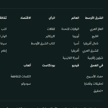
الشرق الأوسط​
العالم
الرأي
الاقتصاد
ثقافة
العالم العربي
الولايات المتحدة
المقالات
كتب
الخليج
أوروبا
كاريكاتير
الوتر 
شمال أفريقيا
آسيا
كتاب الشرق الأوسط
سينما
المشرق العربي
أفريقيا
إعلام
شؤون إقليمية
أميركا اللاتينية
في العمق
فيديو
بودكاست
ألعاب
حصاد الأسبوع
الكلمات المتقاطعة
تحقيقات وقضايا
سودوكو
+تحقيق