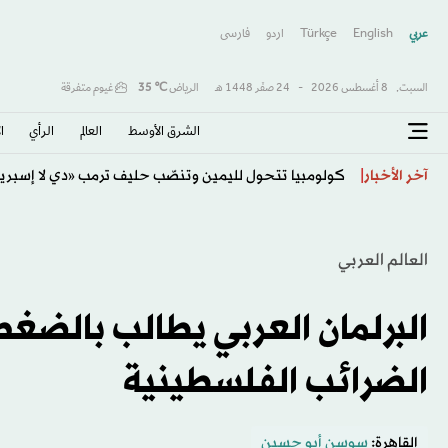
عربي
English
Türkçe
اردو
فارسى
السبت,
8 أغسطس 2026
-
24 صفَر 1448 هـ
الرياض
℃
35
غيوم متفرقة
الشرق الأوسط​
العالم
الرأي
ا
اتفاقية مكة... تعزيز الردع لحماية الاستقرار
آخر الأخبار
العالم العربي
البرلمان العربي يطالب بالضغط
الضرائب الفلسطينية
القاهرة:
سوسن أبو حسين