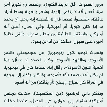
مرور السنوات، قلّ الرابط الكوري. وعندما زار كوريا آخر
مرة، أحس أنه لا ينتمي إليها، وشعر بالغربة وسط أفراد
عائلته، خصصواً، عندما قال له شقيقه إنه يجب أن يحدد
ما إذا كان كورياً، أم أميركياً. وفي الحال؛ أعلن أنه
أميركي. واستقل الطائرة من مطار سيول، وألقى نظرة
أخيرة على سيول، متأكداً من أنه لن يعود.
وتحدث تيجو كول (نيجيريا) عن مجموعتي «النمر
الأسود»، و«الفهد الأسود». وكان قصده أن يسأل: «ما
أهمية اللون الأسود؟»، وقال إنه، عندما كان في نيجيريا،
لم يكن أحد يصفه بأنه «أسود»، ولا كان ينظر إلى وجهه
في المرآة كل صباح، ويعلن (أو يتأكد) من أنه أسود.
وتذكر داني فرنانديز (من المكسيك): «كانت تجلس
أميركية شقراء إلى جواري في الفصل، عندما دخلت