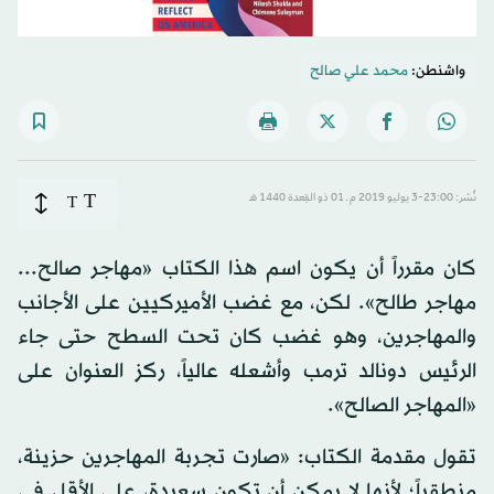
واشنطن:
محمد علي صالح
T
نُشر: 23:00-3 يوليو 2019 م ـ 01 ذو القِعدة 1440 هـ
T
كان مقرراً أن يكون اسم هذا الكتاب «مهاجر صالح...
مهاجر طالح». لكن، مع غضب الأميركيين على الأجانب
والمهاجرين، وهو غضب كان تحت السطح حتى جاء
الرئيس دونالد ترمب وأشعله عالياً، ركز العنوان على
«المهاجر الصالح».
تقول مقدمة الكتاب: «صارت تجربة المهاجرين حزينة،
منطقياً؛ لأنها لا يمكن أن تكون سعيدة، على الأقل في