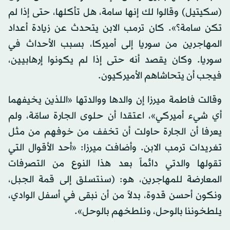
(سكيتيل) وقالوا لك إنها سامة، هل تأكلها، حتى إذا لم
تكن سامة؟». كان ترمب الابن يتحدث عن زيادة أعداد
المهاجرين من سوريا إلى أميركا، بسبب الأحداث في
سوريا. وكان يقصد أنه حتى إذا لم يكونوا إرهابيين،
فيجب أن يتحاشاهم الأميركيون.
وقالت فاطمة ميرزا إن والدها ووالدتها «اللذين يخيفهما
أي شيء أميركي»، اعتقدا أن حلوى الجارة سامّة، ولم
يعرفا أن الجارة حاولت أن تخفف من خوفهم من مثل
تغريدات ترمب الابن. وأضافت ميرزا: «أحد الأقوال التي
تقولها والدتي دائماً بعد هذا النوع من التصرفات
المعارضة للمهاجرين، هو: (سنتسلق إلى قمة الجبل،
ونكون أحسن قدوة، بدلاً من أن نبقى في أسفل الوادي،
يلطخوننا بالوحل، ونلطخهم بالوحل».