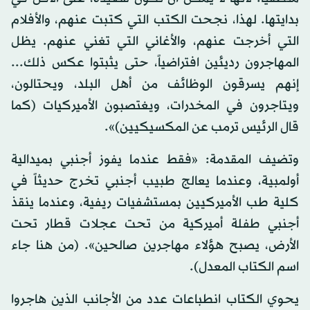
بدايتها. لهذا، نجحت الكتب التي كتبت عنهم، والأفلام
التي أخرجت عنهم، والأغاني التي تغني عنهم. يظل
المهاجرون رديئين افتراضياً، حتى يثبتوا عكس ذلك...
إنهم يسرقون الوظائف من أهل البلد، ويحتالون،
ويتاجرون في المخدرات، ويغتصبون الأميركيات (كما
قال الرئيس ترمب عن المكسيكيين)».
وتضيف المقدمة: «فقط عندما يفوز أجنبي بميدالية
أولمبية، وعندما يعالج طبيب أجنبي تخرج حديثاً في
كلية طب الأميركيين بمستشفيات ريفية، وعندما ينقذ
أجنبي طفلة أميركية من تحت عجلات قطار تحت
الأرض، يصبح هؤلاء مهاجرين صالحين». (من هنا جاء
اسم الكتاب المعدل).
يحوي الكتاب انطباعات عدد من الأجانب الذين هاجروا