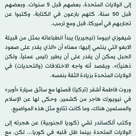
إلى الولايات المتحدة، بعضهم قبل 5 سنوات، وبعضهم
قبل 50 سنة. كلهم بارعون في الكتابة، وكتبوا عن
تجاربهم في أميركا، قبل ومع ترمب.
شيغوزي ابيوما (نيجيريا) يبدأ انطباعاته بمثل من قبيلة
الابغو التي ينتمي إليها؛ معناه أن «الذي يقدر على صعود
الجبل يمكن أن يقدر على أن يطير (ليس عملياً، ولكن
ذهنياً)». ويقصد أنه واجه الاختلافات (والتحديات) في
الولايات المتحدة بزيادة الثقة بنفسه.
وروت فاطمة أشقر (تركيا) قصتها مع سائق سيارة «أوبر»
في نيويورك هاجر من كشمير، وحكى لها عن الإسلام
والمسلمين هناك، وما كانت تتابع مثل هذه المواضيع.
وكتب ألكساندر تشي (كوريا الجنوبية) عن هجرته إلى
الولايات المتحدة بينما ظل قلبه في كوريا... لكن، مع