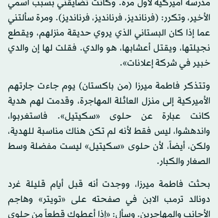
مدرسة أميركية لأول مرة. وكانت تضايقني بسبب اسمي
الأخير، وتكرر: (فرنانديز، فرنانديز، فرنانديز). ومرة سألتني
عما إذا كان البستاني الذي يروي حديقة منزلهم، ويقطع
نجيلتها، ويقتل أعشابها، هو والدي. فقلت لها إن والدي
خبير في شركة إعلانات».
وتتذكر فاطمة ميرزا (من باكستان) يوم جاءت جارتهم
الأميركية إلى منزل العائلة المهاجرة، وقدمت لهم هدية
كانت عبارة عن حلوى «سكيتيل». فاستغربوا،
واندهشوا، ليس فقط لأنه لم تكن هناك مناسبة للهدية،
ولكن، أيضاً، لأن حلوى «سكيتيل» ليست مفضلة وسط
الصغار والكبار.
بحثت فاطمة ميرزا، ووجدت أنه قبل أيام قليلة غرد
دونالد ترمب الابن في صفحته على «تويتر» وهاجم
الأجانب والمهاجرين. وسأل: «إذا أعطوك قطعاً من حلوى