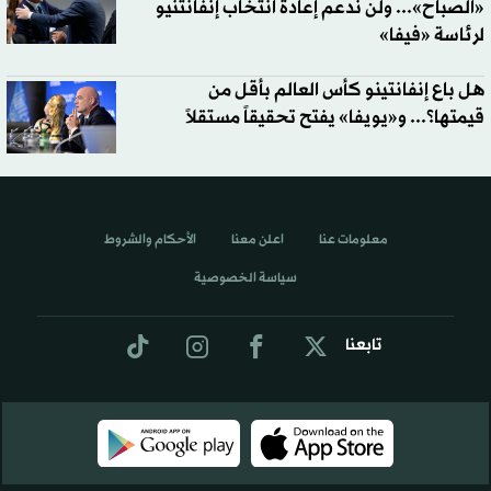
«الصباح»... ولن ندعم إعادة انتخاب إنفانتنيو
لرئاسة «فيفا»
هل باع إنفانتينو كأس العالم بأقل من
قيمتها؟... و«يويفا» يفتح تحقيقاً مستقلاً
معلومات عنا
اعلن معنا
الأحكام والشروط
سياسة الخصوصية
تابعنا