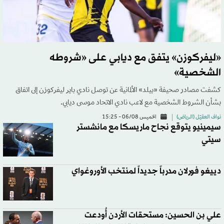
«ليفركوزن» يتفق مع ديابي على «شروطه
الشخصية»
كشفت مصادر صحيفة «بيلد» الألمانية عن توصل نادي باير ليفركوزن إلى اتفاق
بشأن الشروط الشخصية مع لاعب نادي الاتحاد موسى ديابي.
نواف العقيّل (الرياض)
الخميس 06/08 - 15:25
سيمينيو يتوقع نجاح ماريسكا مع مانشستر
سيتي
دييغو فورلان مدرباً جديداً لمنتخب الأوروغواي
علي بن الحسين: مستحقات الأردن أُودعت